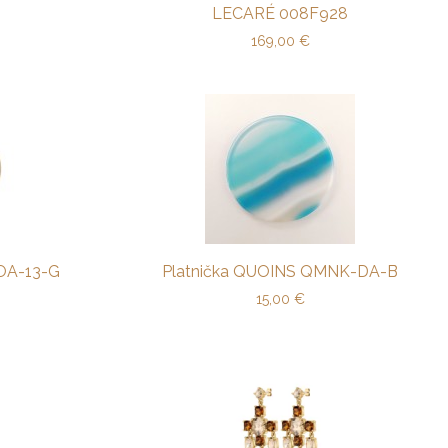
LECARÉ 008F928
169,00
€
OA-13-G
Platnička QUOINS QMNK-DA-B
15,00
€