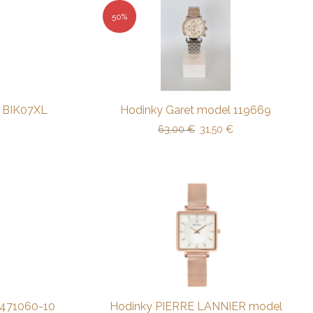
50%
K BIK07XL
Hodinky Garet model 119669
63,00
€
31,50
€
 471060-10
Hodinky PIERRE LANNIER model