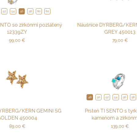
52
54
56
58
60
62
ENTO so zirkónmi pozlátený
Náušnice DYRBERG/KERN
12339ZY
GREY 450013
99,00
€
79,00
€
48
50
52
54
56
58
DYRBERG/KERN GEMINI SG
Prsteň TI SENTO s ty
GOLDEN 450004
kameňom a zirkónmi 
89,00
€
139,00
€