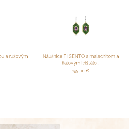
ťou a ružovým
Náušnice TI SENTO s malachitom a
fialovým krištáľo...
199,00
€