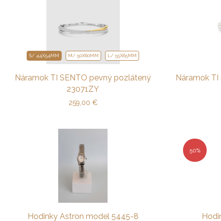
S/ 44X54MM
M/ 50X60MM
L/ 55X65MM
Náramok TI SENTO pevný pozlátený
Náramok TI 
23071ZY
259,00
€
50%
Hodinky Astron model 5445-8
Hodi