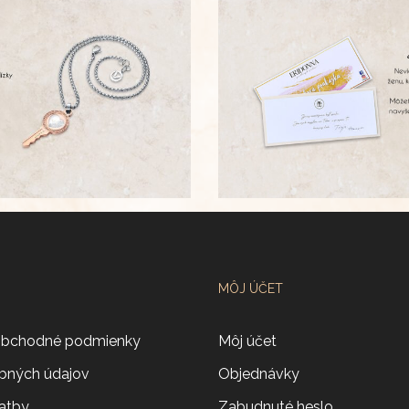
MÔJ ÚČET
obchodné podmienky
Môj účet
bných údajov
Objednávky
atby
Zabudnuté heslo