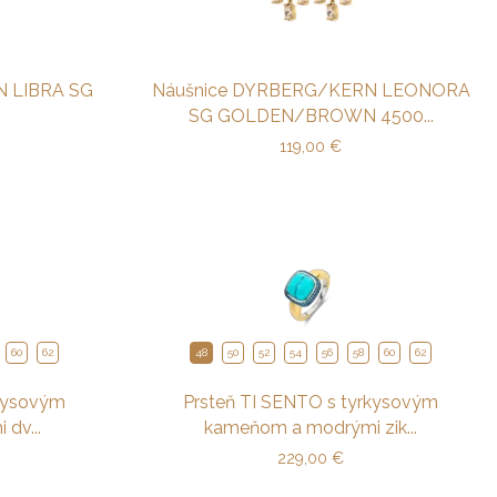
 LIBRA SG
Náušnice DYRBERG/KERN LEONORA
SG GOLDEN/BROWN 4500...
119,00
€
60
62
48
50
52
54
56
58
60
62
rkysovým
Prsteň TI SENTO s tyrkysovým
dv...
kameňom a modrými zik...
229,00
€