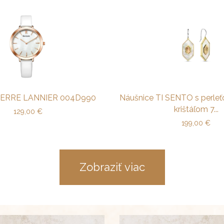
PIERRE LANNIER 004D990
Náušnice TI SENTO s perle
krištáľom 7...
129,00
€
199,00
€
Zobraziť viac