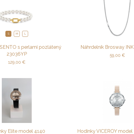
S
M
L
SENTO s perlami pozlátený
Náhrdelník Brosway IN
23036YP
59,00
€
129,00
€
nky Elite model 4140
Hodinky VICEROY model