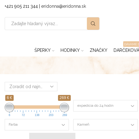
+421 905 211 344 |
eridonna@eridonna.sk
DÁVAME 
ŠPERKY
HODINKY
ZNAČKY
DARČEKOVÁ
6 €
269 €
expedícia do 24 hodín
6
72
138
203
269
Farba
Kameň