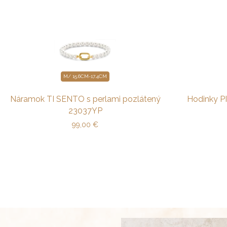
M/ 15.6CM-17.4CM
Náramok TI SENTO s perlami pozlátený
Hodinky 
23037YP
99,00
€