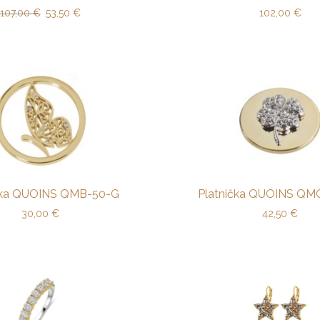
107,00
€
53,50
€
102,00
€
čka QUOINS QMB-50-G
Platnička QUOINS QM
30,00
€
42,50
€