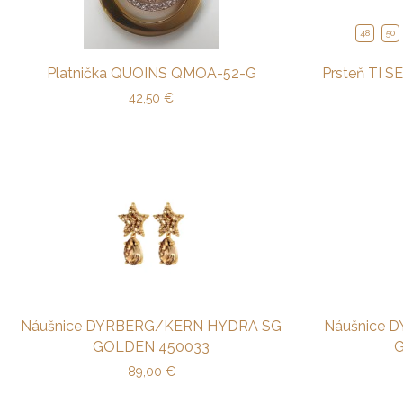
48
50
Platnička QUOINS QMOA-52-G
Prsteň TI S
42,50
€
Náušnice DYRBERG/KERN HYDRA SG
Náušnice 
GOLDEN 450033
89,00
€