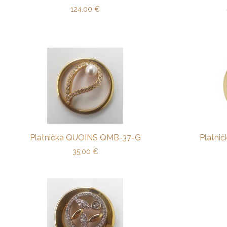
124,00
€
Platnička QUOINS QMB-37-G
Platni
35,00
€