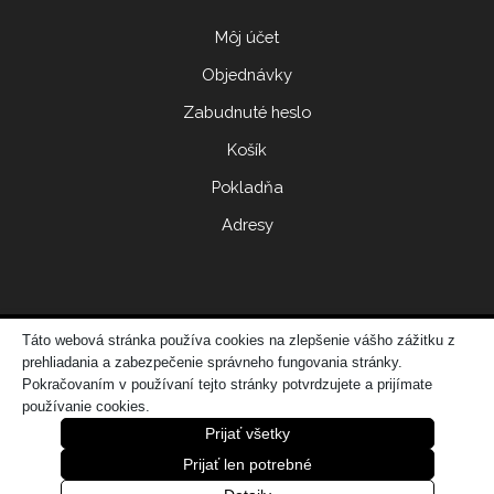
Môj účet
Objednávky
Zabudnuté heslo
Košík
Pokladňa
Adresy
Táto webová stránka používa cookies na zlepšenie vášho zážitku z
© 2017 ERIDONNA
prehliadania a zabezpečenie správneho fungovania stránky.
Zo
vytvorila spoločnosť
DATATIME – web dizajn, grafika, IT riešenia
Pokračovaním v používaní tejto stránky potvrdzujete a prijímate
používanie cookies.
Prijať všetky
Prijať len potrebné
0