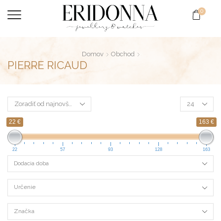
0
Domov
Obchod
PIERRE RICAUD
22 €
163 €
22
57
93
128
163
Dodacia doba
Určenie
Značka