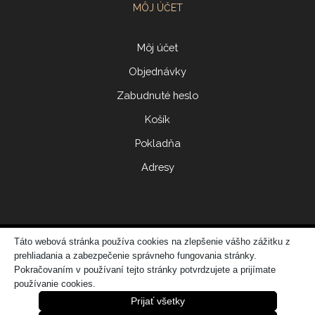
MÔJ ÚČET
Môj účet
Objednávky
Zabudnuté heslo
Košík
Pokladňa
Adresy
Táto webová stránka používa cookies na zlepšenie vášho zážitku z
© 2017 ERIDONNA
prehliadania a zabezpečenie správneho fungovania stránky.
Zo
vytvorila spoločnosť
DATATIME – web dizajn, grafika, IT riešenia
Pokračovaním v používaní tejto stránky potvrdzujete a prijímate
používanie cookies.
Prijať všetky