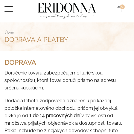
0
Úvod
DOPRAVA A PLATBY
DOPRAVA
Doručenie tovaru zabezpečujeme kuriérskou
spoločnosťou, ktorá tovar doručí priamo na adresu
určenú kupujúcim.
Dodacia lehota zodpovedá označeniu pri každej
položke internetového obchodu, pričom jej obvyklá
dĺžka je od
1 do 14 pracovných dní
v závislosti od
množstva prijatých objednávok a dostupnosti tovaru.
Pokiaľ nebudeme z nejakých dôvodov schopní túto