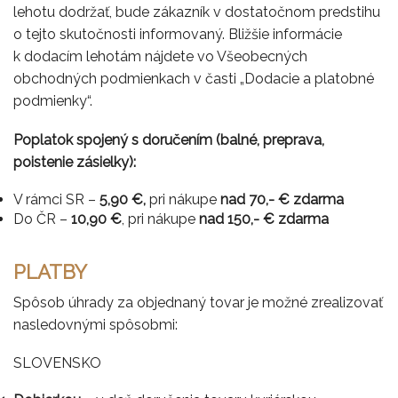
lehotu dodržať, bude zákazník v dostatočnom predstihu
o tejto skutočnosti informovaný. Bližšie informácie
k dodacím lehotám nájdete vo Všeobecných
obchodných podmienkach v časti „Dodacie a platobné
podmienky“.
Poplatok spojený s doručením (balné, preprava,
poistenie zásielky):
V rámci SR –
5
,90 €,
pri nákupe
nad 70,- € zdarma
Do ČR –
10
,90 €
, pri nákupe
nad 150,- € zdarma
PLATBY
Spôsob úhrady za objednaný tovar je možné zrealizovať
nasledovnými spôsobmi:
SLOVENSKO