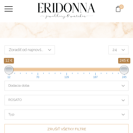
0
12 €
245 €
12
70
129
187
245
Dodacia doba
ROSATO
Typ
ZRUŠIŤ VŠETKY FILTRE