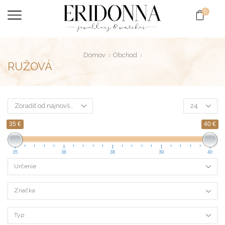
0
Domov
Obchod
RUŽOVÁ
35 €
40 €
35
36
38
39
40
Určenie
Značka
Typ