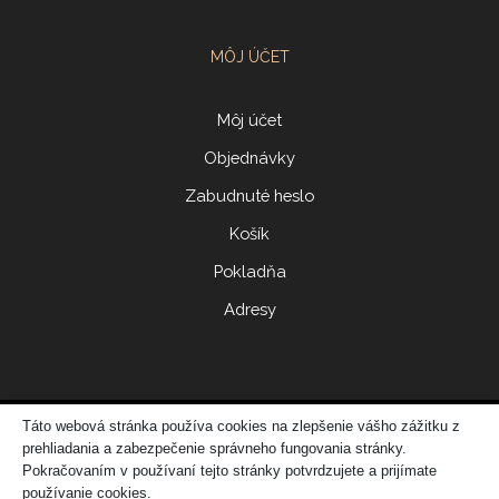
MÔJ ÚČET
Môj účet
Objednávky
Zabudnuté heslo
Košík
Pokladňa
Adresy
Táto webová stránka používa cookies na zlepšenie vášho zážitku z
© 2017 ERIDONNA
prehliadania a zabezpečenie správneho fungovania stránky.
Zo
vytvorila spoločnosť
DATATIME – web dizajn, grafika, IT riešenia
Pokračovaním v používaní tejto stránky potvrdzujete a prijímate
používanie cookies.