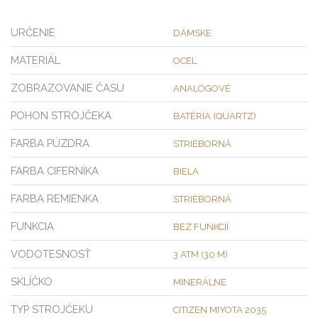
URČENIE
DÁMSKE
MATERIÁL
OCEĽ
ZOBRAZOVANIE ČASU
ANALÓGOVÉ
POHON STROJČEKA
BATÉRIA (QUARTZ)
FARBA PÚZDRA
STRIEBORNÁ
FARBA CIFERNÍKA
BIELA
FARBA REMIENKA
STRIEBORNÁ
FUNKCIA
BEZ FUNKCIÍ
VODOTESNOSŤ
3 ATM (30 M)
SKLÍČKO
MINERÁLNE
TYP STROJČEKU
CITIZEN MIYOTA 2035