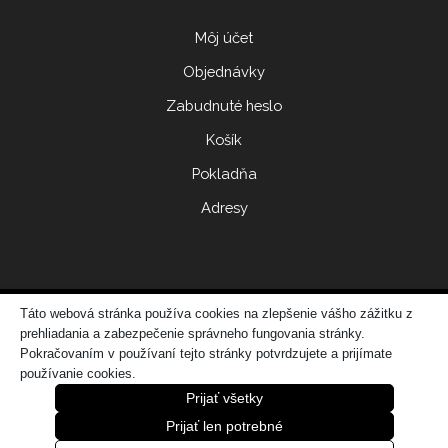
Môj účet
Objednávky
Zabudnuté heslo
Košík
Pokladňa
Adresy
Táto webová stránka používa cookies na zlepšenie vášho zážitku z
© 2017 ERIDONNA
prehliadania a zabezpečenie správneho fungovania stránky.
Zo
vytvorila spoločnosť
DATATIME – web dizajn, grafika, IT riešenia
Pokračovaním v používaní tejto stránky potvrdzujete a prijímate
používanie cookies.
Prijať všetky
Prijať len potrebné
0