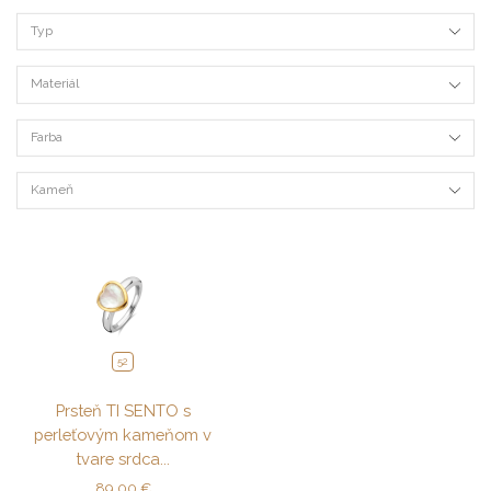
Typ
Materiál
Farba
Kameň
52
Prsteň TI SENTO s
perleťovým kameňom v
tvare srdca...
89,00
€