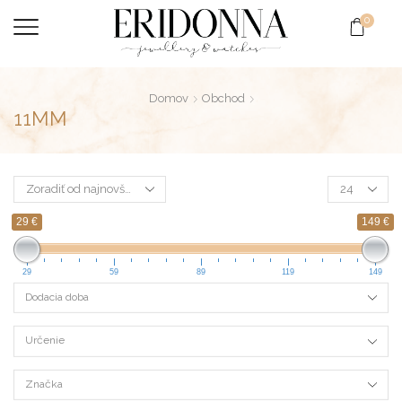
0
Domov
Obchod
11MM
29 €
149 €
29
59
89
119
149
Dodacia doba
Určenie
Značka