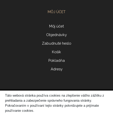
MÔJ ÚČET
Môj účet
Objednávky
Zabudnuté heslo
Košík
Pokladňa
Adresy
Táto webová stránka používa cookies na zlepšenie vášho zážitku z
© 2017 ERIDONNA
prehliadania a zabezpečenie správneho fungovania stránky.
Zo
vytvorila spoločnosť
DATATIME – web dizajn, grafika, IT riešenia
Pokračovaním v používaní tejto stránky potvrdzujete a prijímate
používanie cookies.