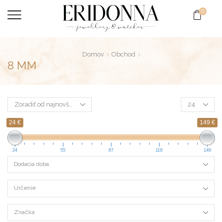
0
Domov
Obchod
8 MM
24 €
149 €
24
55
87
118
149
Dodacia doba
Určenie
Značka