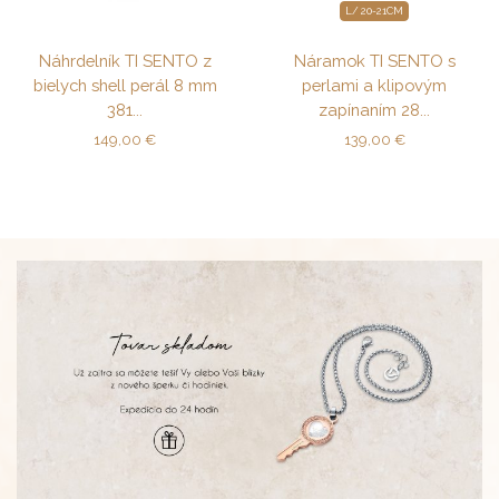
L/ 20-21CM
Náhrdelník TI SENTO z
Náramok TI SENTO s
bielych shell perál 8 mm
perlami a klipovým
381...
zapínaním 28...
149,00
€
139,00
€