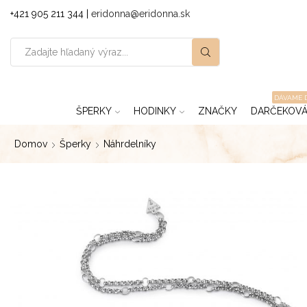
+421 905 211 344 |
eridonna@eridonna.sk
DÁVAME 
ŠPERKY
HODINKY
ZNAČKY
DARČEKOVÁ
Domov
Šperky
Náhrdelníky