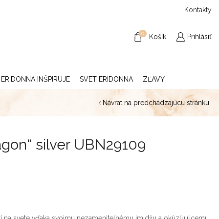
Kontakty
0
Košík
Prihlásiť
ERIDONNA INŠPIRUJE
SVET ERIDONNA
ZĽAVY
Návrat na predchádzajúcu stránku
gon“ silver UBN29109
tí na svete vďaka svojmu nezameniteľnému imidžu a okúzľujúcemu