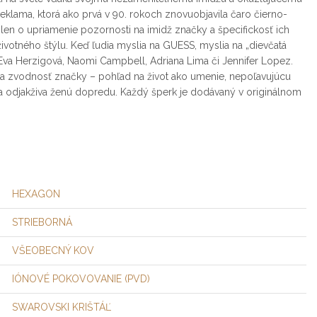
eklama, ktorá ako prvá v 90. rokoch znovuobjavila čaro čierno-
en o upriamenie pozornosti na imidž značky a špecifickosť ich
ivotného štýlu. Keď ľudia myslia na GUESS, myslia na „dievčatá
Eva Herzigová, Naomi Campbell, Adriana Lima či Jennifer Lopez.
a a zvodnosť značky – pohľad na život ako umenie, nepoľavujúcu
ka odjakživa ženú dopredu. Každý šperk je dodávaný v originálnom
HEXAGON
STRIEBORNÁ
VŠEOBECNÝ KOV
IÓNOVÉ POKOVOVANIE (PVD)
SWAROVSKI KRIŠTÁĽ