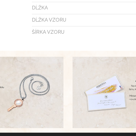
DĹŽKA
DĹŽKA VZORU
ŠÍRKA VZORU