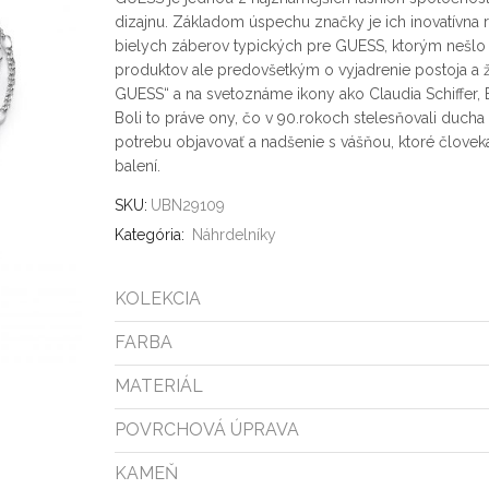
dizajnu. Základom úspechu značky je ich inovatívna r
bielych záberov typických pre GUESS, ktorým nešlo l
produktov ale predovšetkým o vyjadrenie postoja a ž
GUESS“ a na svetoznáme ikony ako Claudia Schiffer, 
Boli to práve ony, čo v 90.rokoch stelesňovali duch
potrebu objavovať a nadšenie s vášňou, ktoré člove
balení.
SKU:
UBN29109
Kategória:
Náhrdelníky
KOLEKCIA
FARBA
MATERIÁL
POVRCHOVÁ ÚPRAVA
KAMEŇ