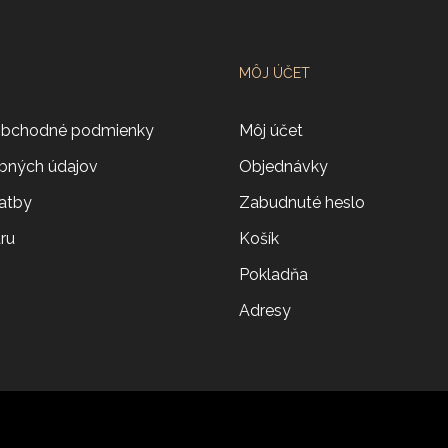
MÔJ ÚČET
obchodné podmienky
Môj účet
bných údajov
Objednávky
atby
Zabudnuté heslo
aru
Košík
Pokladňa
Adresy