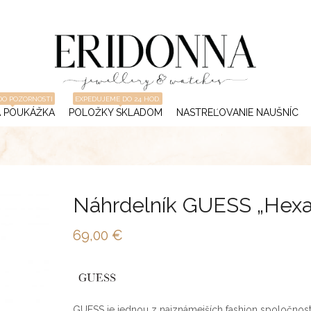
DO POZORNOSTI
EXPEDUJEME DO 24 HOD.
 POUKÁŽKA
POLOŽKY SKLADOM
NASTREĽOVANIE NAUŠNÍC
Náhrdelník GUESS „Hexa
69,00
€
GUESS je jednou z najznámejších fashion spoločnos