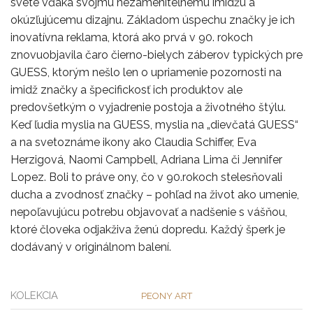
svete vďaka svojmu nezameniteľnému imidžu a
okúzľujúcemu dizajnu. Základom úspechu značky je ich
inovatívna reklama, ktorá ako prvá v 90. rokoch
znovuobjavila čaro čierno-bielych záberov typických pre
GUESS, ktorým nešlo len o upriamenie pozornosti na
imidž značky a špecifickosť ich produktov ale
predovšetkým o vyjadrenie postoja a životného štýlu.
Keď ľudia myslia na GUESS, myslia na „dievčatá GUESS“
a na svetoznáme ikony ako Claudia Schiffer, Eva
Herzigová, Naomi Campbell, Adriana Lima či Jennifer
Lopez. Boli to práve ony, čo v 90.rokoch stelesňovali
ducha a zvodnosť značky – pohľad na život ako umenie,
nepoľavujúcu potrebu objavovať a nadšenie s vášňou,
ktoré človeka odjakživa ženú dopredu. Každý šperk je
dodávaný v originálnom balení.
KOLEKCIA
PEONY ART