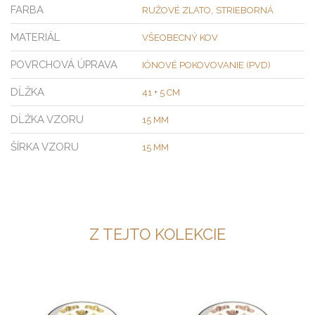
FARBA
,
RUŽOVÉ ZLATO
STRIEBORNÁ
MATERIÁL
VŠEOBECNÝ KOV
POVRCHOVÁ ÚPRAVA
IÓNOVÉ POKOVOVANIE (PVD)
DĹŽKA
41 + 5 CM
DĹŽKA VZORU
15 MM
ŠÍRKA VZORU
15 MM
Z TEJTO KOLEKCIE