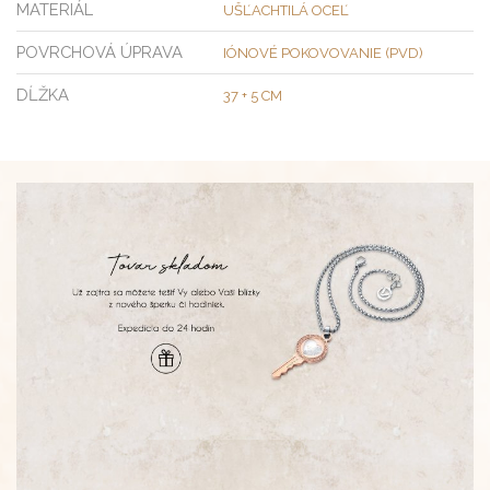
MATERIÁL
UŠĽACHTILÁ OCEĽ
POVRCHOVÁ ÚPRAVA
IÓNOVÉ POKOVOVANIE (PVD)
DĹŽKA
37 + 5 CM