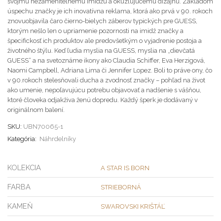
svojmu nezameniteľnému imidžu a okúzľujúcemu dizajnu. Základom
úspechu značky je ich inovatívna reklama, ktorá ako prvá v 90. rokoch
znovuobjavila čaro čierno-bielych záberov typických pre GUESS,
ktorým nešlo len o upriamenie pozornosti na imidž značky a
špecifickosť ich produktov ale predovšetkým o vyjadrenie postoja a
životného štýlu. Keď ľudia myslia na GUESS, myslia na „dievčatá
GUESS“ a na svetoznáme ikony ako Claudia Schiffer, Eva Herzigová,
Naomi Campbell, Adriana Lima či Jennifer Lopez. Boli to práve ony, čo
v 90.rokoch stelesňovali ducha a zvodnosť značky – pohľad na život
ako umenie, nepoľavujúcu potrebu objavovať a nadšenie s vášňou,
ktoré človeka odjakživa ženú dopredu. Každý šperk je dodávaný v
originálnom balení.
SKU:
UBN70065-1
Kategória:
Náhrdelníky
KOLEKCIA
A STAR IS BORN
FARBA
STRIEBORNÁ
KAMEŇ
SWAROVSKI KRIŠTÁĽ