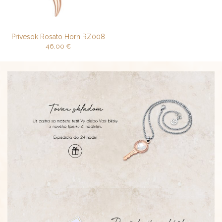
Prívesok Rosato Horn RZ008
46,00
€