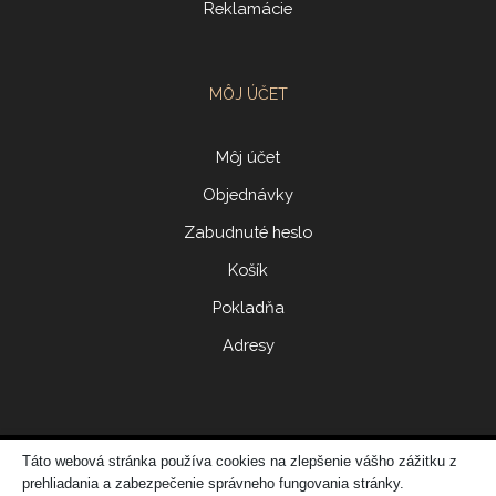
Reklamácie
MÔJ ÚČET
Môj účet
Objednávky
Zabudnuté heslo
Košík
Pokladňa
Adresy
Táto webová stránka používa cookies na zlepšenie vášho zážitku z
© 2017 ERIDONNA
prehliadania a zabezpečenie správneho fungovania stránky.
Zo
vytvorila spoločnosť
DATATIME – web dizajn, grafika, IT riešenia