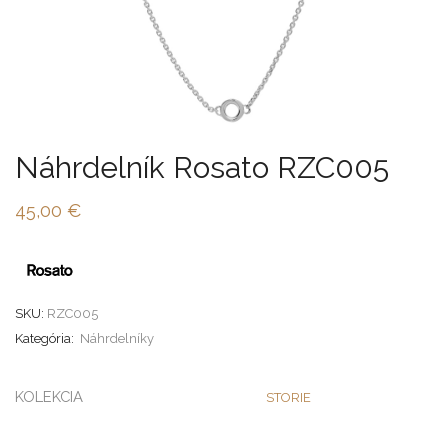
Náhrdelník Rosato RZC005
45,00
€
SKU:
RZC005
Kategória:
Náhrdelníky
KOLEKCIA
STORIE