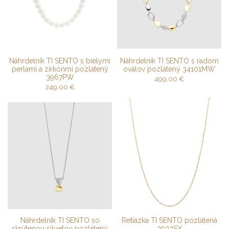
Náhrdelník TI SENTO s bielymi
Náhrdelník TI SENTO s radom
perlami a zirkónmi pozlátený
oválov pozlátený 34101MW
3967PW
499,00
€
249,00
€
Náhrdelník TI SENTO so
Retiazka TI SENTO pozlátená
skrútenou siluetou pozlátený
3933SY