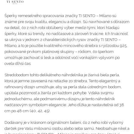
Šperky remeselného spracovania značky TI SENTO – Milano sú
známe pre svoju kvalitu, eleganciu a dizajn. Sú navrhované s dôrazom
na detail, čo z nich robí obľúbený výber medzi tými, ktorí hľadajú
šperky, ktoré sú trendy, no nadčasové a zároveň trvácne. Ich trvácnosť
sa ukrýva v jednom z charakteristických rysov značky TI SENTO –
Milano, a to je použitie kvalitného mincového striebra s rýdzosťou 925,
pokovované prvkom platinovej skupiny – ródiom, čo šperkom
umožňuje zachovať si lesk a odolnosť voči vonkajším vplyvom po
oveľa dlhší čas.
Stredobodom tohto delikátneho náhrdelníka je žiarivá biela perla,
ktorá je jemne zavesená na retiazke zo striebra. Tento elegantný a
rafinovaný dizajn umožňuje, aby sa perla stala ústredným bodom,
upútala pozornosť a žiarila pri každom pohybe. Vďaka svojmu
jednoduchému, ale podmanivému dizajnu je tento náhrdelník
nadčasovým symbolom elegancie. Jeho dĺžka je nastaviteľná od 38
cm po 48 cm (40, 42, 45).
Dodávaný je v krásnom originálnom balení, čo z neho robí vyborný
darček pre Vašu milovanú osobu alebo seba samú. Neobsahuje nikel a