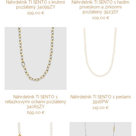
Náhrdelník TI SENTO s kruhmi
Náhrdelník TI SENTO s hadím
pozlátený 34099ZY
príveskom a zirkónmi
pozlátený 3923SY
299,00
€
109,00
€
Náhrdelník TI SENTO s
Náhrdelník TI SENTO s perlami
retiazkovými očkami pozlátený
3916PW
34065ZY
119,00
€
699,00
€