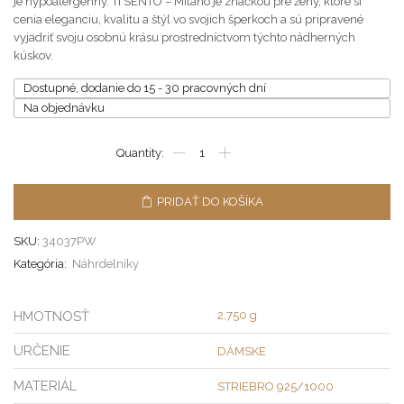
je hypoalergénny. TI SENTO – Milano je značkou pre ženy, ktoré si
cenia eleganciu, kvalitu a štýl vo svojich šperkoch a sú pripravené
vyjadriť svoju osobnú krásu prostredníctvom týchto nádherných
kúskov.
Dostupné, dodanie do 15 - 30 pracovných dní
Na objednávku
PRIDAŤ DO KOŠÍKA
SKU:
34037PW
Kategória:
Náhrdelníky
HMOTNOSŤ
2,750 g
URČENIE
DÁMSKE
MATERIÁL
STRIEBRO 925/1000