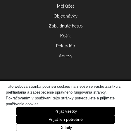
Môj účet
Objednávky
Zabudnuté heslo
Košík
Pokladňa
Adresy
Táto webová stránka používa cookies na zlepšenie vášho zážitku z
© 2017 ERIDONNA
prehliadania a zabezpečenie správneho fungovania stránky.
Zo
vytvorila spoločnosť
DATATIME – web dizajn, grafika, IT riešenia
Pokračovaním v používaní tejto stránky potvrdzujete a prijímate
používanie cookies.
Prijať všetky
Prijať len potrebné
0
Detaily
Úvod
Obchod
Košík
Do 24 hod.
Viac