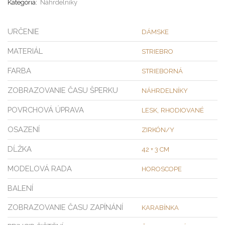
Kategória:
Náhrdelníky
URČENIE
DÁMSKE
MATERIÁL
STRIEBRO
FARBA
STRIEBORNÁ
ZOBRAZOVANIE ČASU ŠPERKU
NÁHRDELNÍKY
POVRCHOVÁ ÚPRAVA
,
LESK
RHODIOVANÉ
OSAZENÍ
ZIRKÓN/Y
DĹŽKA
42 + 3 CM
MODELOVÁ RADA
HOROSCOPE
BALENÍ
ZOBRAZOVANIE ČASU ZAPÍNÁNÍ
KARABÍNKA