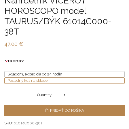
Náhrdelník VICEROY
HOROSCOPO model
TAURUS/BÝK 61014C000-
38T
47,00
€
Skladom, expedícia do 24 hodín
Posledný kus na sklade
PRIDAŤ DO KOŠÍKA
SKU:
61014C000-38T