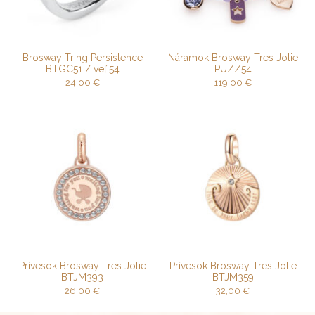
Brosway Tring Persistence
Náramok Brosway Tres Jolie
BTGC51 / veľ.54
PUZZ54
24,00
€
119,00
€
Prívesok Brosway Tres Jolie
Prívesok Brosway Tres Jolie
BTJM393
BTJM359
26,00
€
32,00
€