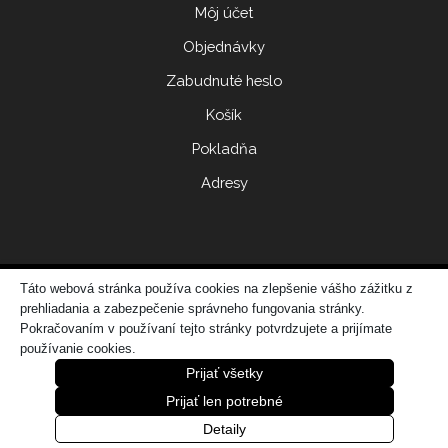
Môj účet
Objednávky
Zabudnuté heslo
Košík
Pokladňa
Adresy
Táto webová stránka používa cookies na zlepšenie vášho zážitku z
© 2017 ERIDONNA
prehliadania a zabezpečenie správneho fungovania stránky.
Zo
vytvorila spoločnosť
DATATIME – web dizajn, grafika, IT riešenia
Pokračovaním v používaní tejto stránky potvrdzujete a prijímate
používanie cookies.
Prijať všetky
Prijať len potrebné
0
Detaily
Úvod
Obchod
Košík
Do 24 hod.
Viac