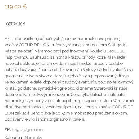
119,00
€
Ak ste fanúšičkou jedinečných šperkov, náramok novo pridanej
značky COEUR DE LION, ručne vyrábanej v nemeckom Stuttgarte,
Vás zaiste očarí. Náramok patrí pod inovovanú kolekciu GeoCUBE,
inšpirovanou Bauhaus dizajnom a krásou prírody, ktorá nás všade
navôkol obklopuje. Náramok dominuje hnedou farbou v podobe
achátu dodávajúc šperku sofistikovanosť a štýlový nádych, zatiaľ čo sa
geometrické tvary štvorca starajú o jeho čistý a prepracovaný dizajn.
Tento kameň je ďalej doplnený o ružový avanturín, goldstone, dymový
krištáľ, goldstone, syntetické tigrie oko, či známe Swarovski krištále
doplnené kamienkovými rondelmi. Čo sa týka ďalšieho materiálu,
náramok je vyrobený z pozlátenej chirurgickej ocele, ktorá Vám zaručí
dlhú životnosť tohto skvostného šperku, na ktorej si značka COEUR DE
LION zakladá. Jeho dĺžka je 18,5cm s možnosťou predĺženia o 3cm.
Dodávaný je v krásnom originálnom balení.
SKU:
4905/30-1100
Kategória:
Náramky