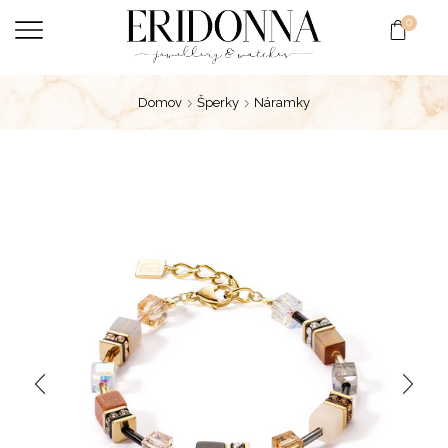
0
Domov
Šperky
Náramky