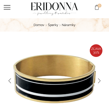
0
Domov
Šperky
Náramky
ZĽAVA
30%