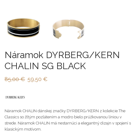
Náramok DYRBERG/KERN
CHALIN SG BLACK
85,00
€
59,50
€
Náramok CHALIN dánskej značky DYRBERG/KERN z kolekcie The
Classics so žltým pozlátením a modro bielo prúžkovanou líniou v
strede. Náramok CHALIN má nestarnúci a elegantný dizajn v spojení s
klasickým motívom.