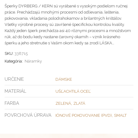
Šperky DYRBERG / KERN sú vyrábané s vysokým podielom ručnej
práce. Prechádzajú mnohými procesmi od odlievania, leštenia,
pokovovania, vkladania polodrahokamov a brilantných krištáľov.
Všetky výrobné procesy sú zavŕšené špecifickou kontrolou kvality.
Každý jeden šperk prechádza asi 40 rôznymi procesmi a množstvom
rúk, až do bodu kedy nastane čarovný okamih – vznik krásneho
šperku a jeho stretnutie s Vašim okom kedy sa zrodí LÁSKA…
SKU:
338715
Kategória:
Náramky
URČENIE
DÁMSKE
MATERIÁL
UŠĽACHTILÁ OCEĽ
FARBA
,
ZELENÁ
ZLATÁ
POVRCHOVÁ ÚPRAVA
,
IÓNOVÉ POKOVOVANIE (PVD)
SMALT