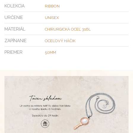
KOLEKCIA
RIBBON
URČENIE
UNISEX
MATERIÁL
CHIRURGICKÁ OCEĽ 316L
ZAPÍNANIE
OCEĽOVÝ HÁČIK
PRIEMER
50MM