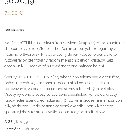
380039
74,00
€
Náušnice CELIN, s klasickým francúzským (klapkovým) zapínaním, v
striebornej vysoko leštenej farbe. Dominantou týchto elegantných
náušníc je Swarovski krištáľ brúsený do vankúšového tvaru svetlo
ružovej farby, olemovaný radom menších bielych krištáľov. Bez
obsahu niklu. Dodávané sú v krásnom originálnom balení.
Šperky DYRBERG / KERN sú vyrábané s vysokým podielom ručnej
práce. Prechádzajú mnohými procesmi od odlievania, leštenia,
pokovovania, vkladania polodrahokamov a brilantných krištáľov.
Všetky výrobné procesy sú zavŕšené špecifickou kontrolou kvality.
Každý jeden šperk prechádza asi 40 rôznymi procesmi a množstvom
rúk, až do bodu kedy nastane čarovný okamih – vznik krásneho
šperku a jeho stretnutie s Vašim okom kedy sa zrodí LÁSKA…
SKU:
380039
Kategória:
Náušnice