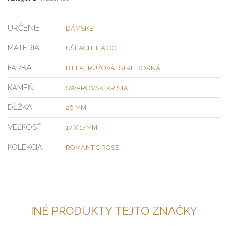
URČENIE
DÁMSKE
MATERIÁL
UŠĽACHTILÁ OCEĽ
FARBA
,
,
BIELA
RUŽOVÁ
STRIEBORNÁ
KAMEŇ
SWAROVSKI KRIŠTÁĽ
DĹŽKA
26 MM
VEĽKOSŤ
17 X 17MM
KOLEKCIA
ROMANTIC ROSE
INÉ PRODUKTY TEJTO ZNAČKY