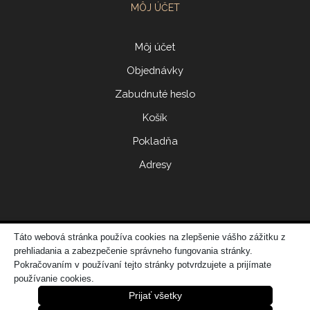
MÔJ ÚČET
Môj účet
Objednávky
Zabudnuté heslo
Košík
Pokladňa
Adresy
Táto webová stránka používa cookies na zlepšenie vášho zážitku z
© 2017 ERIDONNA
prehliadania a zabezpečenie správneho fungovania stránky.
Zo
vytvorila spoločnosť
DATATIME – web dizajn, grafika, IT riešenia
Pokračovaním v používaní tejto stránky potvrdzujete a prijímate
používanie cookies.
Prijať všetky