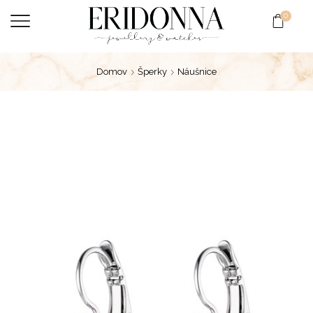
0
Domov
Šperky
Náušnice