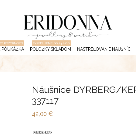
DO POZORNOSTI
EXPEDUJEME DO 24 HOD.
 POUKÁŽKA
POLOŽKY SKLADOM
NASTREĽOVANIE NAUŠNÍC
Náušnice DYRBERG/KE
337117
42,00
€