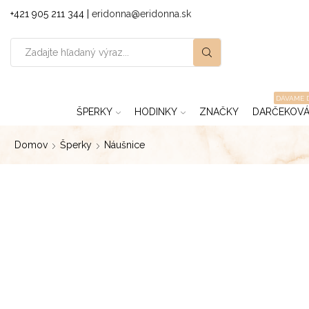
+421 905 211 344 |
eridonna@eridonna.sk
DÁVAME 
ŠPERKY
HODINKY
ZNAČKY
DARČEKOVÁ
Domov
Šperky
Náušnice