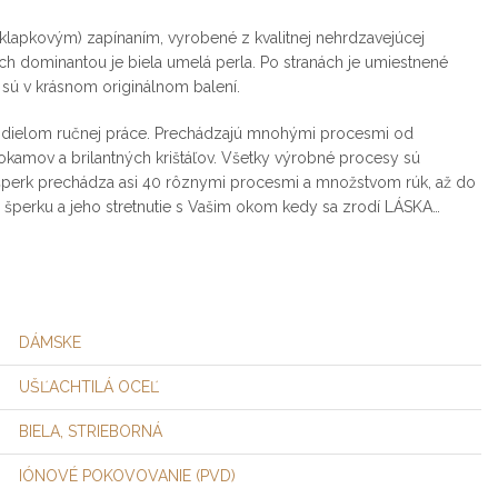
klapkovým) zapínaním, vyrobené z kvalitnej nehrdzavejúcej
. Ich dominantou je biela umelá perla. Po stranách je umiestnené
ú v krásnom originálnom balení.
ielom ručnej práce. Prechádzajú mnohými procesmi od
hokamov a brilantných krištáľov. Všetky výrobné procesy sú
n šperk prechádza asi 40 rôznymi procesmi a množstvom rúk, až do
šperku a jeho stretnutie s Vašim okom kedy sa zrodí LÁSKA…
DÁMSKE
UŠĽACHTILÁ OCEĽ
,
BIELA
STRIEBORNÁ
IÓNOVÉ POKOVOVANIE (PVD)