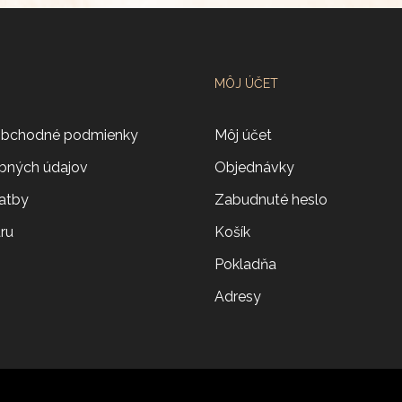
MÔJ ÚČET
obchodné podmienky
Môj účet
bných údajov
Objednávky
atby
Zabudnuté heslo
aru
Košík
Pokladňa
Adresy