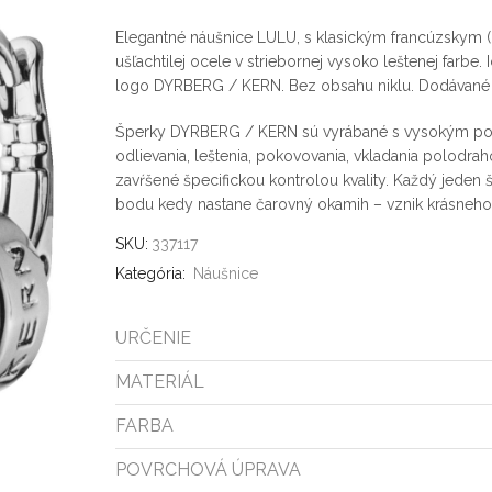
Elegantné náušnice LULU, s klasickým francúzskym (
ušľachtilej ocele v striebornej vysoko leštenej farbe
logo DYRBERG / KERN. Bez obsahu niklu. Dodávané s
Šperky DYRBERG / KERN sú vyrábané s vysokým pod
odlievania, leštenia, pokovovania, vkladania polodra
zavŕšené špecifickou kontrolou kvality. Každý jede
bodu kedy nastane čarovný okamih – vznik krásneho 
SKU:
337117
Kategória:
Náušnice
URČENIE
MATERIÁL
FARBA
POVRCHOVÁ ÚPRAVA