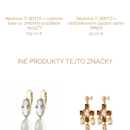
Náušnice TI SENTO v oválnom
Náušnice TI SENTO s
tvare so zirkónmi pozlátené
obdĺžnikovými časťami 14mm
7904ZY
7889SI
279,00
€
99,00
€
INÉ PRODUKTY TEJTO ZNAČKY