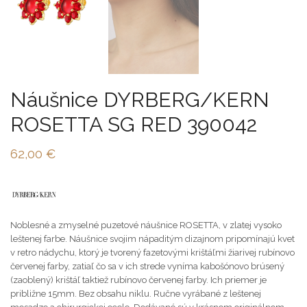
Náušnice DYRBERG/KERN
ROSETTA SG RED 390042
62,00
€
Noblesné a zmyselné puzetové náušnice ROSETTA, v zlatej vysoko
leštenej farbe. Náušnice svojim nápaditým dizajnom pripomínajú kvet
v retro nádychu, ktorý je tvorený fazetovými krištáľmi žiarivej rubínovo
červenej farby, zatiaľ čo sa v ich strede vyníma kabošónovo brúsený
(zaoblený) krištáľ taktiež rubínovo červenej farby. Ich priemer je
približne 15mm. Bez obsahu niklu. Ručne vyrábané z leštenej