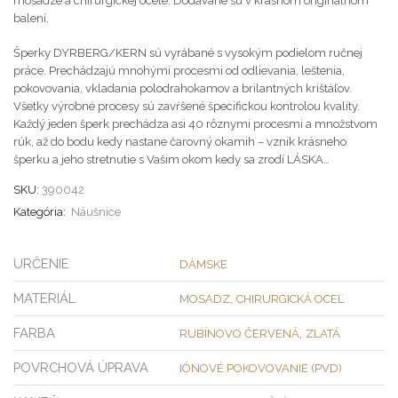
mosadze a chirurgickej ocele. Dodávané sú v krásnom originálnom
balení.
Šperky DYRBERG/KERN sú vyrábané s vysokým podielom ručnej
práce. Prechádzajú mnohými procesmi od odlievania, leštenia,
pokovovania, vkladania polodrahokamov a brilantných krištáľov.
Všetky výrobné procesy sú zavŕšené špecifickou kontrolou kvality.
Každý jeden šperk prechádza asi 40 rôznymi procesmi a množstvom
rúk, až do bodu kedy nastane čarovný okamih – vznik krásneho
šperku a jeho stretnutie s Vašim okom kedy sa zrodí LÁSKA…
SKU:
390042
Kategória:
Náušnice
URČENIE
DÁMSKE
MATERIÁL
,
MOSADZ
CHIRURGICKÁ OCEĽ
FARBA
,
RUBÍNOVO ČERVENÁ
ZLATÁ
POVRCHOVÁ ÚPRAVA
IÓNOVÉ POKOVOVANIE (PVD)