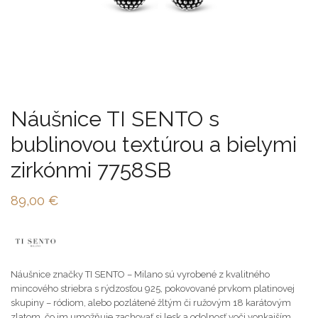
Náušnice TI SENTO s
bublinovou textúrou a bielymi
zirkónmi 7758SB
89,00
€
Náušnice značky TI SENTO – Milano sú vyrobené z kvalitného
mincového striebra s rýdzosťou 925, pokovované prvkom platinovej
skupiny – ródiom, alebo pozlátené žltým či ružovým 18 karátovým
zlatom, čo im umožňuje zachovať si lesk a odolnosť voči vonkajším