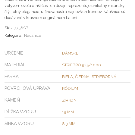
vplyvom oveľa dlhší čas. Ich dizajn reprezentuje unikátny milánsky
štýl, plný elegancie, rafinovanosti a najnovších trendov. Náušnice sú
dodávané v krásnom originálnom balení.
SKU:
7758SB
Kategória:
Náušnice
URČENIE
DÁMSKE
MATERIÁL
STRIEBRO 925/1000
FARBA
,
,
BIELA
ČIERNA
STRIEBORNÁ
POVRCHOVÁ ÚPRAVA
RÓDIUM
KAMEŇ
ZIRKÓN
DĹŽKA VZORU
19 MM
ŠÍRKA VZORU
8,3 MM