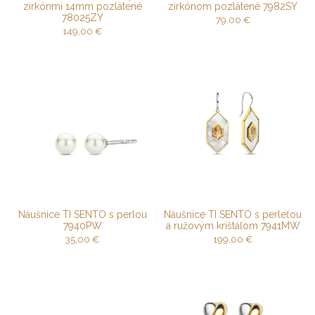
zirkónmi 14mm pozlátené
zirkónom pozlátené 7982SY
78025ZY
79,00
€
149,00
€
Náušnice TI SENTO s perlou
Náušnice TI SENTO s perleťou
7940PW
a ružovým krištáľom 7941MW
35,00
€
199,00
€