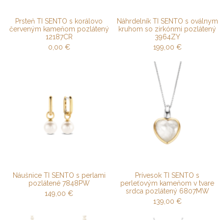
Prsteň TI SENTO s korálovo
Náhrdelník TI SENTO s oválnym
červeným kameňom pozlátený
kruhom so zirkónmi pozlátený
12187CR
3964ZY
0,00
€
199,00
€
Náušnice TI SENTO s perlami
Prívesok TI SENTO s
pozlátené 7848PW
perleťovým kameňom v tvare
srdca pozlátený 6807MW
149,00
€
139,00
€