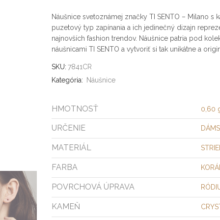
Náušnice svetoznámej značky TI SENTO – Milano s k
puzetový typ zapínania a ich jedinečný dizajn repreze
najnovších fashion trendov. Náušnice patria pod kole
náušnicami TI SENTO a vytvoriť si tak unikátne a ori
SKU:
7841CR
Kategória:
Náušnice
HMOTNOSŤ
0,60 
URČENIE
DÁMS
MATERIÁL
STRI
FARBA
KORÁ
POVRCHOVÁ ÚPRAVA
RÓDI
KAMEŇ
CRYS