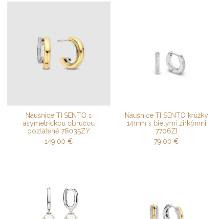
Náušnice TI SENTO s
Náušnice TI SENTO krúžky
asymetrickou obručou
14mm s bielymi zirkónmi
pozlátené 78035ZY
7706ZI
149,00
€
79,00
€