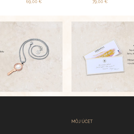
69,00
€
79,00
€
MÔJ ÚČET