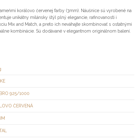
ameňmi korálovo červenej farby (3mm). Náušnice sú vyrobené na
ntuje unikátny milánsky štýl plný elegancie, rafinovanosti i
kciu Mix and Match, a preto ich neváhajte skombinovať s ostatnými
ginálne kombinácie. Sú dodávané v elegantnom originálnom balení.
g
KE
EBRO 925/1000
LOVO ČERVENÁ
UM
TAL