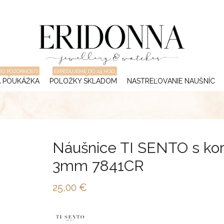
DO POZORNOSTI
EXPEDUJEME DO 24 HOD.
 POUKÁŽKA
POLOŽKY SKLADOM
NASTREĽOVANIE NAUŠNÍC
Náušnice TI SENTO s ko
3mm 7841CR
25,00
€