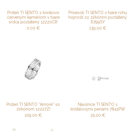
Prsteň TI SENTO s korálovo
Prívesok TI SENTO v tvare rohu
červeným kameňom v tvare
hojnosti so zirkónmi pozlátený
srdca pozlátený 12220CR
6799SY
0,00
€
139,00
€
Prsteň TI SENTO “Amore“ so
Náušnice TI SENTO s
zirkónom 12227ZI
krištáľovými perlami 7841PW
109,00
€
25,00
€