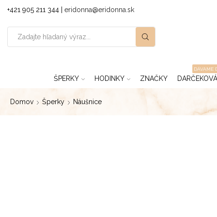
+421 905 211 344 |
eridonna@eridonna.sk
DÁVAME 
ŠPERKY
HODINKY
ZNAČKY
DARČEKOVÁ
Domov
Šperky
Náušnice