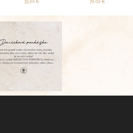
35,00
€
70,00
€