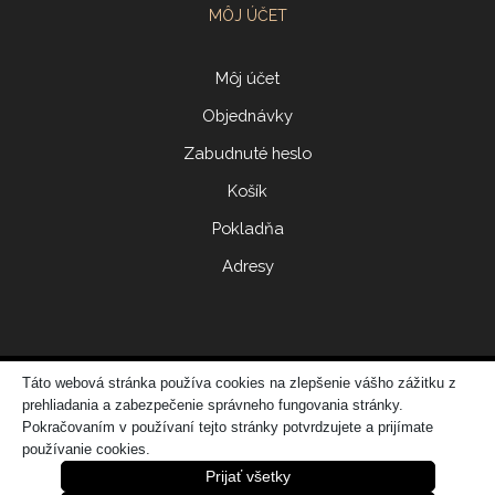
MÔJ ÚČET
Môj účet
Objednávky
Zabudnuté heslo
Košík
Pokladňa
Adresy
Táto webová stránka používa cookies na zlepšenie vášho zážitku z
© 2017 ERIDONNA
prehliadania a zabezpečenie správneho fungovania stránky.
Zo
vytvorila spoločnosť
DATATIME – web dizajn, grafika, IT riešenia
Pokračovaním v používaní tejto stránky potvrdzujete a prijímate
používanie cookies.
Prijať všetky