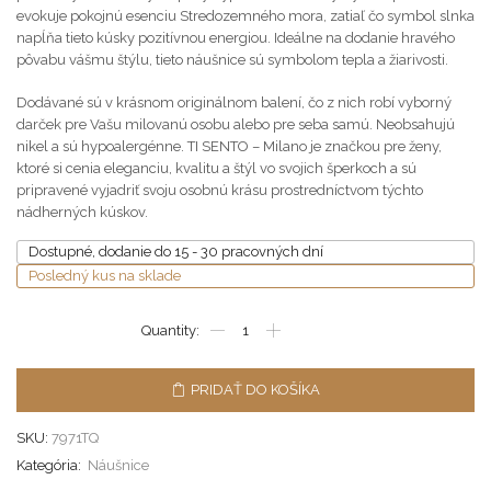
evokuje pokojnú esenciu Stredozemného mora, zatiaľ čo symbol slnka
napĺňa tieto kúsky pozitívnou energiou. Ideálne na dodanie hravého
pôvabu vášmu štýlu, tieto náušnice sú symbolom tepla a žiarivosti.
Dodávané sú v krásnom originálnom balení, čo z nich robí vyborný
darček pre Vašu milovanú osobu alebo pre seba samú. Neobsahujú
nikel a sú hypoalergénne. TI SENTO – Milano je značkou pre ženy,
ktoré si cenia eleganciu, kvalitu a štýl vo svojich šperkoch a sú
pripravené vyjadriť svoju osobnú krásu prostredníctvom týchto
nádherných kúskov.
Dostupné, dodanie do 15 - 30 pracovných dní
Posledný kus na sklade
PRIDAŤ DO KOŠÍKA
SKU:
7971TQ
Kategória:
Náušnice