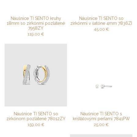
Náušnice TI SENTO kruhy
Náušnice TI SENTO so
18mm so zirkónmi pozlátené
zirkónmi v šatóne 4mm 7836ZI
7958ZY
45,00
€
119,00
€
Náušnice TI SENTO so
Náušnice TI SENTO s
zirkónom pozlátené 78012ZY
krištáľovými perlami 7841PW
159,00
€
25,00
€