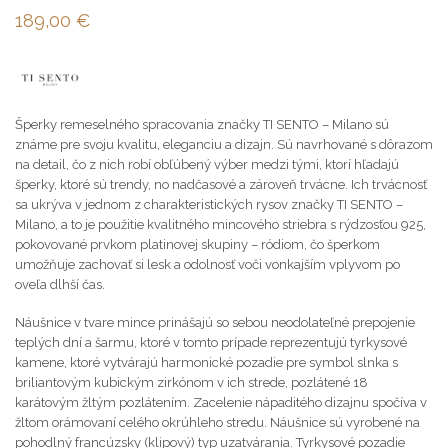
189,00
€
Šperky remeselného spracovania značky TI SENTO – Milano sú
známe pre svoju kvalitu, eleganciu a dizajn. Sú navrhované s dôrazom
na detail, čo z nich robí obľúbený výber medzi tými, ktorí hľadajú
šperky, ktoré sú trendy, no nadčasové a zároveň trvácne. Ich trvácnosť
sa ukrýva v jednom z charakteristických rysov značky TI SENTO –
Milano, a to je použitie kvalitného mincového striebra s rýdzosťou 925,
pokovované prvkom platinovej skupiny – ródiom, čo šperkom
umožňuje zachovať si lesk a odolnosť voči vonkajším vplyvom po
oveľa dlhší čas.
Náušnice v tvare mince prinášajú so sebou neodolateľné prepojenie
teplých dní a šarmu, ktoré v tomto prípade reprezentujú tyrkysové
kamene, ktoré vytvárajú harmonické pozadie pre symbol slnka s
briliantovým kubickým zirkónom v ich strede, pozlátené 18
karátovým žltým pozlátením. Zacelenie nápaditého dizajnu spočíva v
žltom orámovaní celého okrúhleho stredu. Náušnice sú vyrobené na
pohodlný francúzsky (klipový) typ uzatvárania. Tyrkysové pozadie