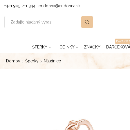
+421 905 211 344 |
eridonna@eridonna.sk
DÁVAME 
ŠPERKY
HODINKY
ZNAČKY
DARČEKOVÁ
Domov
Šperky
Náušnice