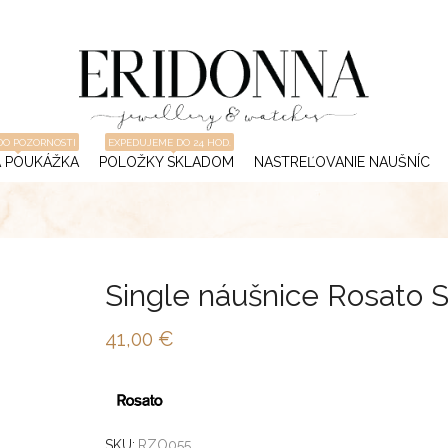
DO POZORNOSTI
EXPEDUJEME DO 24 HOD.
 POUKÁŽKA
POLOŽKY SKLADOM
NASTREĽOVANIE NAUŠNÍC
Single náušnice Rosato 
41,00
€
SKU:
RZO055