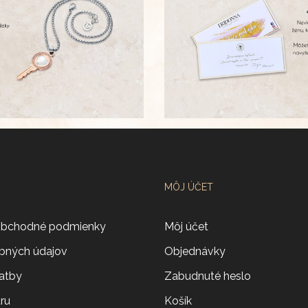
MÔJ ÚČET
obchodné podmienky
Môj účet
bných údajov
Objednávky
atby
Zabudnuté heslo
aru
Košík