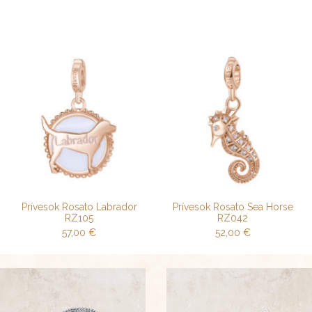
Prívesok Rosato Labrador
Prívesok Rosato Sea Horse
RZ105
RZ042
57,00
€
52,00
€