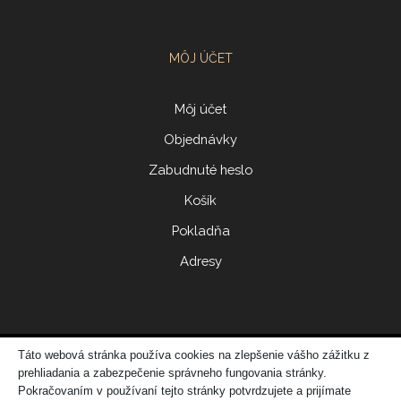
MÔJ ÚČET
Môj účet
Objednávky
Zabudnuté heslo
Košík
Pokladňa
Adresy
Táto webová stránka používa cookies na zlepšenie vášho zážitku z
© 2017 ERIDONNA
prehliadania a zabezpečenie správneho fungovania stránky.
Zo
vytvorila spoločnosť
DATATIME – web dizajn, grafika, IT riešenia
Pokračovaním v používaní tejto stránky potvrdzujete a prijímate