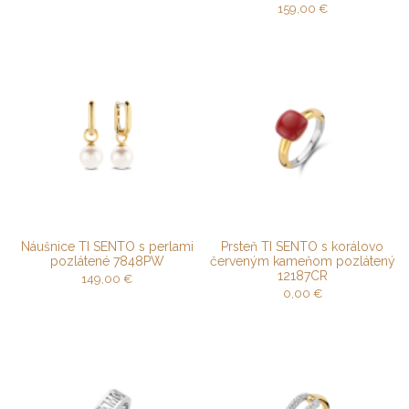
159,00
€
Náušnice TI SENTO s perlami
Prsteň TI SENTO s korálovo
pozlátené 7848PW
červeným kameňom pozlátený
12187CR
149,00
€
0,00
€