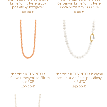
kameňom v tvare srdca
červeným kameňom v tvare
pozlátený 12219MW
srdca pozlátený 12220CR
89,00
€
0,00
€
Náhrdelník TI SENTO s
Náhrdelník TI SENTO s bielymi
korálovo ružovými korálkami
perlami a zirkónmi pozlátený
3916CP
3967PW
109,00
€
249,00
€