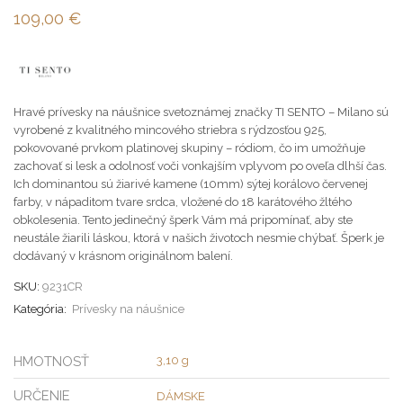
109,00
€
Hravé prívesky na náušnice svetoznámej značky TI SENTO – Milano sú
vyrobené z kvalitného mincového striebra s rýdzosťou 925,
pokovované prvkom platinovej skupiny – ródiom, čo im umožňuje
zachovať si lesk a odolnosť voči vonkajším vplyvom po oveľa dlhší čas.
Ich dominantou sú žiarivé kamene (10mm) sýtej korálovo červenej
farby, v nápaditom tvare srdca, vložené do 18 karátového žltého
obkolesenia. Tento jedinečný šperk Vám má pripomínať, aby ste
neustále žiarili láskou, ktorá v našich životoch nesmie chýbať. Šperk je
dodávaný v krásnom originálnom balení.
SKU:
9231CR
Kategória:
Prívesky na náušnice
HMOTNOSŤ
3,10 g
URČENIE
DÁMSKE