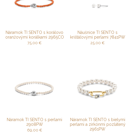
Náramok TI SENTO s korálovo
Náušnice TI SENTO s
oranžovými korálkami 2965CO
krištáľovými perlami 7841PW
75,00
€
25,00
€
Náramok TI SENTO s perlami
Náramok TI SENTO s bielymi
2908PW
perlami a zirkónmi pozlátený
2961PW
69,00
€