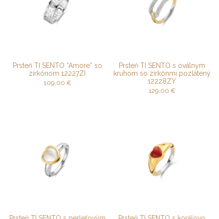
Prsteň TI SENTO “Amore“ so
Prsteň TI SENTO s oválnym
zirkónom 12227ZI
kruhom so zirkónmi pozlátený
12228ZY
109,00
€
129,00
€
Prsteň TI SENTO s perleťovým
Prsteň TI SENTO s korálovo