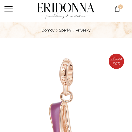
0
Domov
Šperky
Prívesky
ZĽAVA
50%