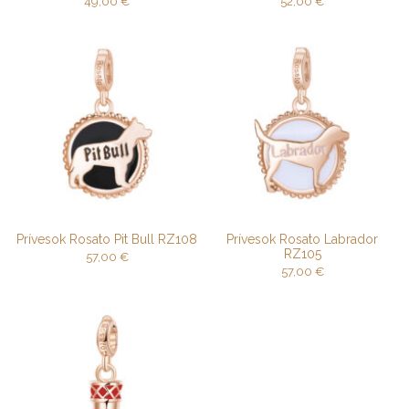
49,00
€
52,00
€
Prívesok Rosato Pit Bull RZ108
Prívesok Rosato Labrador
RZ105
57,00
€
57,00
€