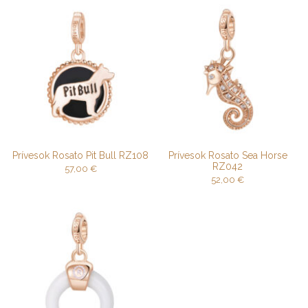
Prívesok Rosato Pit Bull RZ108
Prívesok Rosato Sea Horse
RZ042
57,00
€
52,00
€