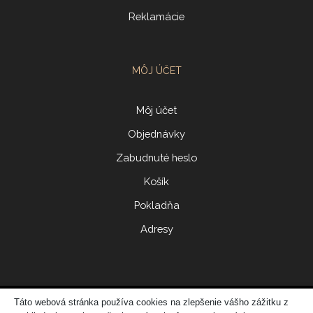
Reklamácie
MÔJ ÚČET
Môj účet
Objednávky
Zabudnuté heslo
Košík
Pokladňa
Adresy
Táto webová stránka používa cookies na zlepšenie vášho zážitku z
© 2017 ERIDONNA