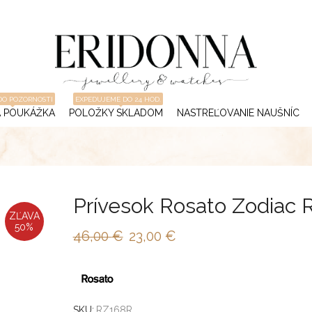
DO POZORNOSTI
EXPEDUJEME DO 24 HOD.
 POUKÁŽKA
POLOŽKY SKLADOM
NASTREĽOVANIE NAUŠNÍC
Prívesok Rosato Zodiac
ZĽAVA
50%
46,00
€
23,00
€
SKU:
RZ168R