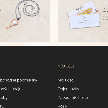
MÔJ ÚČET
obchodné podmienky
Môj účet
bných údajov
Objednávky
atby
Zabudnuté heslo
aru
Košík