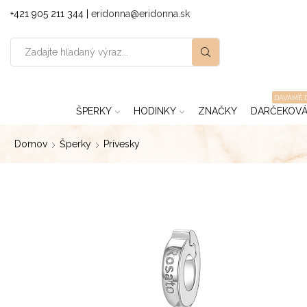
+421 905 211 344 |
eridonna@eridonna.sk
DÁVAME 
ŠPERKY
HODINKY
ZNAČKY
DARČEKOVÁ
Domov
Šperky
Prívesky