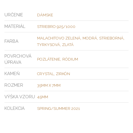
URČENIE
DÁMSKE
MATERIÁL
STRIEBRO 925/1000
,
,
,
MALACHITOVO ZELENÁ
MODRÁ
STRIEBORNÁ
FARBA
,
TYRKYSOVÁ
ZLATÁ
POVRCHOVÁ
,
POZLÁTENIE
RÓDIUM
ÚPRAVA
KAMEŇ
,
CRYSTAL
ZIRKÓN
ROZMER
35MM X 7MM
VÝŠKA VZORU
45MM
KOLEKCIA
SPRING/SUMMER 2021