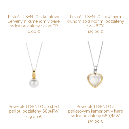
Prsteň TI SENTO s korálovo
Prsteň TI SENTO s oválnym
červeným kameňom v tvare
kruhom so zirkónmi pozlátený
srdca pozlátený 12220CR
12228ZY
0,00
€
129,00
€
Prívesok TI SENTO so shell
Prívesok TI SENTO s
perlou pozlátený 6805PW
perleťovým kameňom v tvare
srdca pozlátený 6807MW
129,00
€
139,00
€