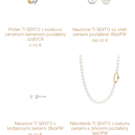
Prsteň TI SENTO s korálovo
Náušnice TI SENTO so shell
červeným kameňom pozlátený
perlami pozlátené 7850PW
12187CR
159,00
€
0,00
€
Náušnice TI SENTO s
Náhrdelník TI SENTO s bielymi
krištáľovými perlami 7841PW
perlami a zirkónmi pozlátený
3967PW
25,00
€