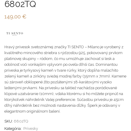
6802TQ
149,00
€
Hravý prívesok svetoznámej značky TI SENTO – Milano je vyrobený z
kvalitného mincového striebra s rýdzosťou 925, pokovovaný prvkom
platinovej skupiny – ródiom, čo mu umožňuje zachovať si lesk a
odolnosť voči vonkajším vplyvom po oveľa dlhší čas. Dominantou
príveska je tyrkysový kameň v tvare rúrky, ktorý dopĺňa malachito
zelený kameň a zirkóny sviežej modrej farby (35mm x 7mm). Kamene
sú zároveň obklopené žlto pozlátenými 18-karátovými vysoko
leštenými prvkami. Na prívesku sa taktiež nachádza poródiované
klipové uzatváranie (10mm), vďaka ktorému si ho môžete pripnúť na
ktorýkoľvek náhrdelník Vašej preferencie. Súčasťou prívesku je 45cm
dlhý náhrdelník bez možnosti nastavenia dĺžky. Šperk je odávaný v
elegantnom originálnom balení.
SKU:
6802TQ
Kategória:
Prívesky