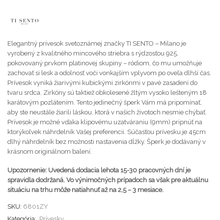
Elegantný prívesok svetoznámej značky TI SENTO – Milano je
vyrobený z kvalitného mincového striebra s rýdzosťou 925,
pokovovaný prvkom platinovej skupiny – ródiom, čo mu umožňuje
zachovať si lesk a odolnosť voči vonkajším vplyvom po oveľa dlhší čas.
Prívesok vyniká žiarivými kubickými zirkónmi v pavé zasadení do
tvaru srdca. Zirkóny sú taktiež obkolesené žltým vysoko lešteným 18
karátovým pozlátením. Tento jedinečný šperk Vám má pripomínať,
aby ste neustále žiarili láskou, ktorá v našich životoch nesmie chýbať.
Prívesok je možné vďaka klipovému uzatváraniu (9mm) pripnúť na
ktorýkoľvek náhrdelník Vašej preferencii. Súčasťou prívesku je 45cm
dlhý náhrdelník bez možnosti nastavenia dĺžky. Šperk je dodávaný v
krásnom originálnom balení.
Upozornenie: Uvedená dodacia lehota 15-30 pracovných dní je
spravidla dodržaná. Vo výnimočných prípadoch sa však pre aktuálnu
situáciu na trhu môže natiahnuť až na 2,5 – 3 mesiace.
SKU:
6801ZY
Kategória:
Prívesky