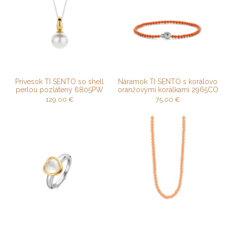
Prívesok TI SENTO so shell
Náramok TI SENTO s korálovo
perlou pozlátený 6805PW
oranžovými korálkami 2965CO
129,00
€
75,00
€