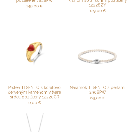
pozlátené 7848PW
kruhom so zirkónmi pozlátený
12228ZY
149,00
€
129,00
€
Prsteň TI SENTO s korálovo
Náramok TI SENTO s perlami
červeným kameňom v tvare
2908PW
srdca pozlátený 12220CR
69,00
€
0,00
€