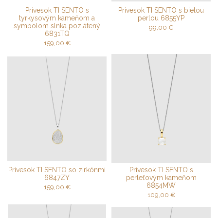
Prívesok TI SENTO s
Prívesok TI SENTO s bielou
tyrkysovým kameňom a
perlou 6855YP
symbolom slnka pozlátený
99,00
€
6831TQ
159,00
€
Prívesok TI SENTO so zirkónmi
Prívesok TI SENTO s
6847ZY
perleťovým kameňom
6854MW
159,00
€
109,00
€