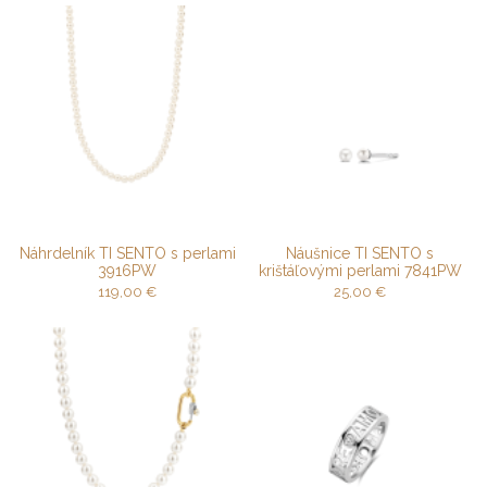
Náhrdelník TI SENTO s perlami
Náušnice TI SENTO s
3916PW
krištáľovými perlami 7841PW
119,00
€
25,00
€