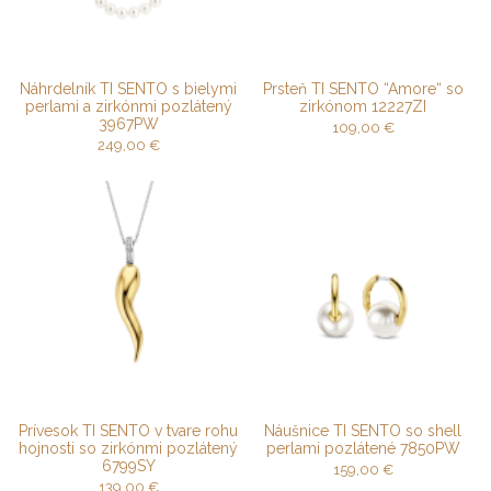
Náhrdelník TI SENTO s bielymi
Prsteň TI SENTO “Amore“ so
perlami a zirkónmi pozlátený
zirkónom 12227ZI
3967PW
109,00
€
249,00
€
Prívesok TI SENTO v tvare rohu
Náušnice TI SENTO so shell
hojnosti so zirkónmi pozlátený
perlami pozlátené 7850PW
6799SY
159,00
€
139,00
€