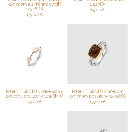
kameňom a zirkónmi dvojitý
1911MW
12326DB
85,00
€
139,00
€
Prsteň TI SENTO v tvare šípu s
Prsteň TI SENTO s hnedým
perleťou pozlátený 12198MW
kameňom pozlátený 12398SQ
79,00
€
139,00
€