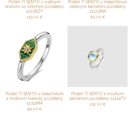
Prsteň TI SENTO s oválnym
Prsteň TI SENTO s malachitovo
kruhom so zirkónmi pozlátený
zelenými kameňmi pozlátený
12228ZY
12123MA
129,00
€
89,00
€
Prsteň TI SENTO s malachitom
Prsteň TI SENTO s modrým
a motívom hviezdy pozlátený
kameňom pozlátený 12414TY
12311MA
139,00
€
99,00
€