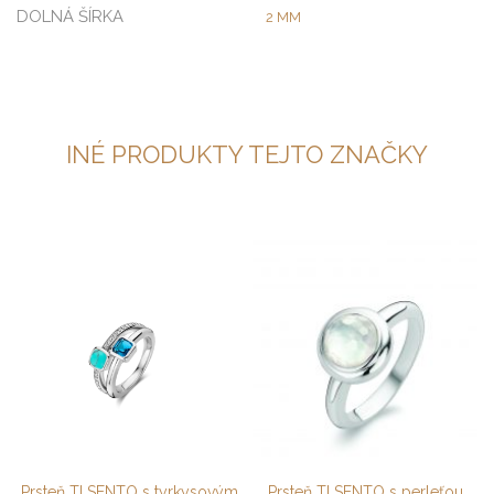
DOLNÁ ŠÍRKA
2 MM
INÉ PRODUKTY TEJTO ZNAČKY
Prsteň TI SENTO s tyrkysovým
Prsteň TI SENTO s perleťou