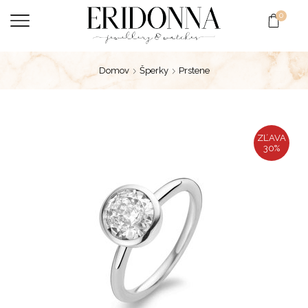
0
Domov
Šperky
Prstene
ZĽAVA
30%