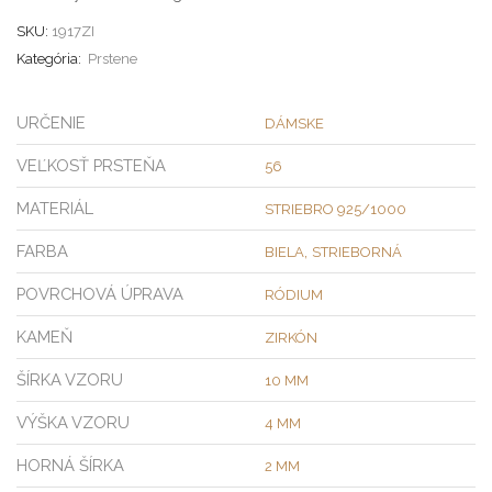
SKU:
1917ZI
Kategória:
Prstene
URČENIE
DÁMSKE
VEĽKOSŤ PRSTEŇA
56
MATERIÁL
STRIEBRO 925/1000
FARBA
,
BIELA
STRIEBORNÁ
POVRCHOVÁ ÚPRAVA
RÓDIUM
KAMEŇ
ZIRKÓN
ŠÍRKA VZORU
10 MM
VÝŠKA VZORU
4 MM
HORNÁ ŠÍRKA
2 MM