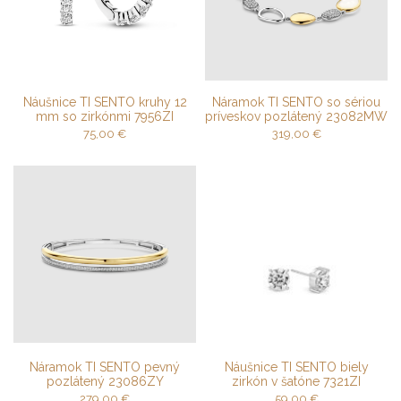
Náušnice TI SENTO kruhy 12
Náramok TI SENTO so sériou
mm so zirkónmi 7956ZI
príveskov pozlátený 23082MW
75,00
€
319,00
€
Náramok TI SENTO pevný
Náušnice TI SENTO biely
pozlátený 23086ZY
zirkón v šatóne 7321ZI
279,00
€
59,00
€