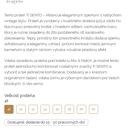
Tento prsteň TI SENTO – Milano je elegantným šperkom s nádychom
vintage štýlu. Prsteň je vyrobený z kvalitného striebra 925 a zdobí ho
fascinujúci priesvitný krištáľ v hnedom odtieni, vankúšového tvaru,
ktorý je ručne zasadený do žlto pozláteného 18 karátového
obkolesenia. Teplý, prírodný tón priesvitného krištáľu dodáva šperku
sofistikovaný a elegantný vzhľad, pričom kontrast medzi jemným
kameňom a zlatým rámom vytvára vizuálne pôsobivý efekt.
Vďaka zaradeniu prsteňa pod kolekciu Mix & Match, je možné tento
prsteň jednoducho kombinovať s ostatnými značky TI SENTO a
vytvoriť si tak jedinečné kombinácie. Dodávaný je v krásnom
originálnom balení, vďaka čomu je výborným darčekom pre Vašich
blízskych, či Vás samú.
Veľkosť prsteňa
48
50
52
54
56
58
60
62
Dostupné, dodanie do 15 - 30 pracovných dní