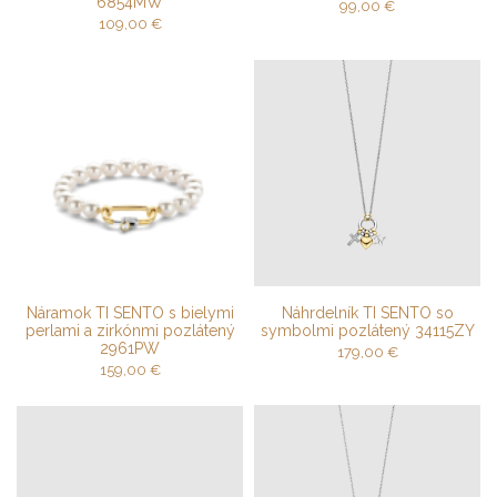
6854MW
99,00
€
109,00
€
Náramok TI SENTO s bielymi
Náhrdelník TI SENTO so
perlami a zirkónmi pozlátený
symbolmi pozlátený 34115ZY
2961PW
179,00
€
159,00
€