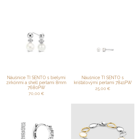
Náušnice TI SENTO s bielymi
Náušnice TI SENTO s
zirkónmi a shell perlami 8mm
krištáľovými perlami 7841PW
7680PW
25,00
€
70,00
€