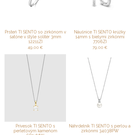
Prsteň TI SENTO so zirkónom v
Náušnice TI SENTO krúžky
šatóne v štýle solitér 3mm
14mm s bielymi zirkónmi
12211ZI
7706ZI
49,00
€
79,00
€
Prívesok TI SENTO s
Náhrdelník TI SENTO s perlou a
perleťovým kameňom
zirkónmi 34038PW