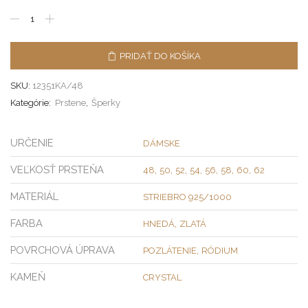
PRIDAŤ DO KOŠÍKA
SKU:
12351KA/48
Kategórie:
Prstene
,
Šperky
URČENIE
DÁMSKE
VEĽKOSŤ PRSTEŇA
,
,
,
,
,
,
,
48
50
52
54
56
58
60
62
MATERIÁL
STRIEBRO 925/1000
FARBA
,
HNEDÁ
ZLATÁ
POVRCHOVÁ ÚPRAVA
,
POZLÁTENIE
RÓDIUM
KAMEŇ
CRYSTAL