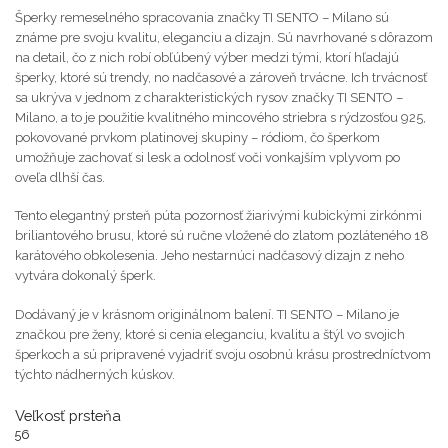
Šperky remeselného spracovania značky TI SENTO – Milano sú
známe pre svoju kvalitu, eleganciu a dizajn. Sú navrhované s dôrazom
na detail, čo z nich robí obľúbený výber medzi tými, ktorí hľadajú
šperky, ktoré sú trendy, no nadčasové a zároveň trvácne. Ich trvácnosť
sa ukrýva v jednom z charakteristických rysov značky TI SENTO –
Milano, a to je použitie kvalitného mincového striebra s rýdzosťou 925,
pokovované prvkom platinovej skupiny – ródiom, čo šperkom
umožňuje zachovať si lesk a odolnosť voči vonkajším vplyvom po
oveľa dlhší čas.
Tento elegantný prsteň púta pozornosť žiarivými kubickými zirkónmi
briliantového brusu, ktoré sú ručne vložené do zlatom pozláteného 18
karátového obkolesenia. Jeho nestarnúci nadčasový dizajn z neho
vytvára dokonalý šperk.
Dodávaný je v krásnom originálnom balení. TI SENTO – Milano je
značkou pre ženy, ktoré si cenia eleganciu, kvalitu a štýl vo svojich
šperkoch a sú pripravené vyjadriť svoju osobnú krásu prostredníctvom
týchto nádherných kúskov.
Veľkosť prsteňa