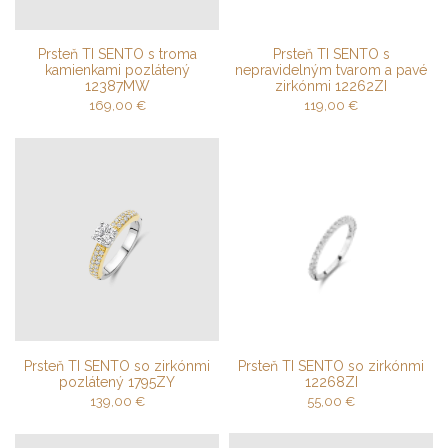
Prsteň TI SENTO s troma
Prsteň TI SENTO s
kamienkami pozlátený
nepravidelným tvarom a pavé
12387MW
zirkónmi 12262ZI
169,00
€
119,00
€
Prsteň TI SENTO so zirkónmi
Prsteň TI SENTO so zirkónmi
pozlátený 1795ZY
12268ZI
139,00
€
55,00
€