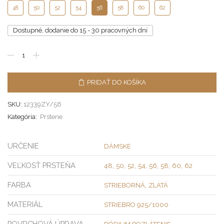
48
50
52
54
56
58
60
62
Dostupné, dodanie do 15 - 30 pracovných dní
PRIDAŤ DO KOŠÍKA
SKU:
12339ZY/56
Kategória:
Prstene
URČENIE
DÁMSKE
VEĽKOSŤ PRSTEŇA
,
,
,
,
,
,
,
48
50
52
54
56
58
60
62
FARBA
,
STRIEBORNÁ
ZLATÁ
MATERIÁL
STRIEBRO 925/1000
POVRCHOVÁ ÚPRAVA