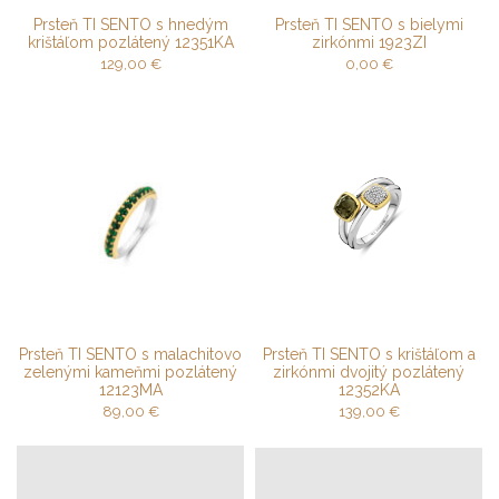
Prsteň TI SENTO s hnedým
Prsteň TI SENTO s bielymi
krištáľom pozlátený 12351KA
zirkónmi 1923ZI
129,00
€
0,00
€
Prsteň TI SENTO s malachitovo
Prsteň TI SENTO s krištáľom a
zelenými kameňmi pozlátený
zirkónmi dvojitý pozlátený
12123MA
12352KA
89,00
€
139,00
€