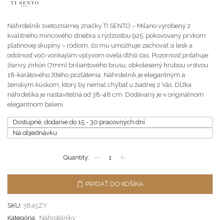
Náhrdelník svetoznámej značky TI SENTO – Milano vyrobený z
kvalitného mincového striebra s rýdzosťou 925, pokovovaný prvkom
platinovej skupiny – ródiom, čo mu umožňuje zachovať si lesk a
odolnosť voči vonkajším vplyvom oveľa dlhší čas. Pozornosť priťahuje
žiarivý zirkón (7mm) briliantového brusu, obkolesený hrubou vrstvou
18-karátového žltého pozlátenia. Náhrdelník je elegantným a
ženským kúskom, ktorý by nemal chýbať u žiadnej z Vás. Dĺžka
náhrdelíka je nastaviteľná od 38-48 cm. Dodávaný je v originálnom
elegantnom balení.
Dostupné, dodanie do 15 - 30 pracovných dní
Na objednávku
PRIDAŤ DO KOŠÍKA
SKU:
3845ZY
Kategória:
Náhrdelníky