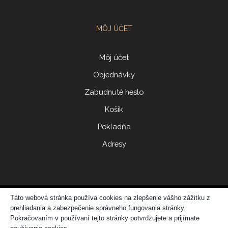
MÔJ ÚČET
Môj účet
Objednávky
Zabudnuté heslo
Košík
Pokladňa
Adresy
Táto webová stránka používa cookies na zlepšenie vášho zážitku z
© 2017 ERIDONNA
prehliadania a zabezpečenie správneho fungovania stránky.
Zo
vytvorila spoločnosť
DATATIME – web dizajn, grafika, IT riešenia
Pokračovaním v používaní tejto stránky potvrdzujete a prijímate