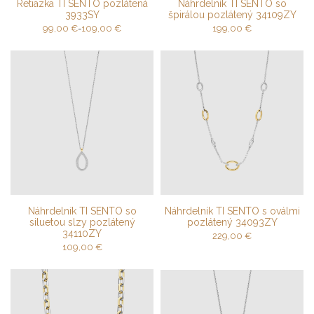
Retiazka TI SENTO pozlátená
Náhrdelník TI SENTO so
3933SY
špirálou pozlátený 34109ZY
99,00
€
-
109,00
€
199,00
€
Náhrdelník TI SENTO so
Náhrdelník TI SENTO s oválmi
siluetou slzy pozlátený
pozlátený 34093ZY
34110ZY
229,00
€
109,00
€