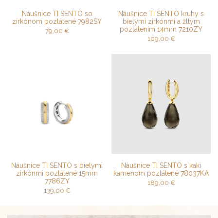
Náušnice TI SENTO so
Náušnice TI SENTO kruhy s
zirkónom pozlátené 7982SY
bielymi zirkónmi a žltým
pozlátením 14mm 7210ZY
79,00
€
109,00
€
Náušnice TI SENTO s bielymi
Náušnice TI SENTO s kaki
zirkónmi pozlátené 15mm
kameňom pozlátené 78037KA
7786ZY
189,00
€
139,00
€