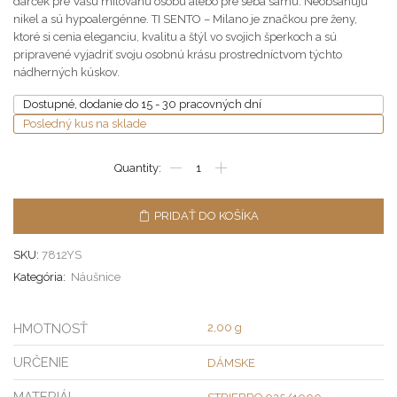
darček pre Vašu milovanú osobu alebo pre seba samú. Neobsahuju
nikel a sú hypoalergénne. TI SENTO – Milano je značkou pre ženy,
ktoré si cenia eleganciu, kvalitu a štýl vo svojich šperkoch a sú
pripravené vyjadriť svoju osobnú krásu prostredníctvom týchto
nádherných kúskov.
Dostupné, dodanie do 15 - 30 pracovných dní
Posledný kus na sklade
PRIDAŤ DO KOŠÍKA
SKU:
7812YS
Kategória:
Náušnice
HMOTNOSŤ
2,00 g
URČENIE
DÁMSKE
MATERIÁL