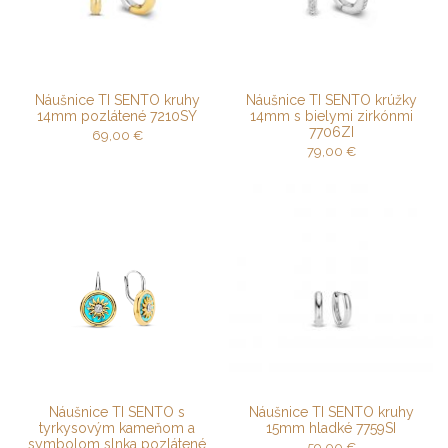
Náušnice TI SENTO kruhy
Náušnice TI SENTO krúžky
14mm pozlátené 7210SY
14mm s bielymi zirkónmi
7706ZI
69,00
€
79,00
€
Náušnice TI SENTO s
Náušnice TI SENTO kruhy
tyrkysovým kameňom a
15mm hladké 7759SI
symbolom slnka pozlátené
59,00
€