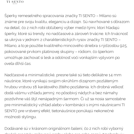
Šperky remeselného spracovania značky TI SENTO – Milano sú
známe pre svoju kvalitu, eleganciu a dizajn. Sú navrhované s dôrazom
na detail, čo z nich robí obľúbený výber medzi tými, ktorí hľadajú
šperky, ktoré sú trendy, no nadčasové a zároveň trvácne. Ich trvácnosť
sa ukrýva v jednom z charakteristických rysov značky TI SENTO –
Milano, a to je použitie kvalitného mincového striebra s rýdzosťou 925,
pokovované prvkom platinovej skupiny – ródiom, čo šperkom
umožňuje zachovať si lesk a odolnosť voči vonkajším vplyvom po
oveľa dlhší čas.
Nadčasové a minimalistické, presne také sú tieto delikátne 14 mm
náušnice, ktoré vynikajú svojjim okrúhlim dizajnom pozláteným
hrubou vrstvou 18 karátového žltého pozlátenia. Ich drobná veľkosť
dodá vášmu vzhľadu jemný, no pôsobivý nádych a bez námahy
pozdvihne váš štýl nenápadným šarmom. Či už sa nosia samostatne
pre minimalistický vzhľad alebo v kombinácii s inými náušnicami TI
SENTO pre vrstvený efekt, tietonáušnice ponúkajú nekonečné
možnosti stylingu.
Dodávané sú v krásnom originálnom balení, čo z nich robí vyborný