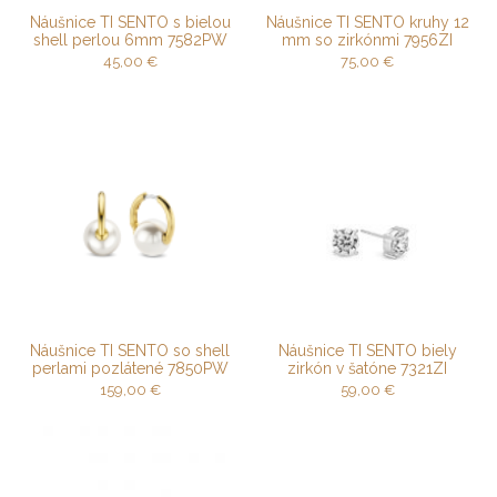
Náušnice TI SENTO s bielou
Náušnice TI SENTO kruhy 12
shell perlou 6mm 7582PW
mm so zirkónmi 7956ZI
45,00
€
75,00
€
Náušnice TI SENTO so shell
Náušnice TI SENTO biely
perlami pozlátené 7850PW
zirkón v šatóne 7321ZI
159,00
€
59,00
€