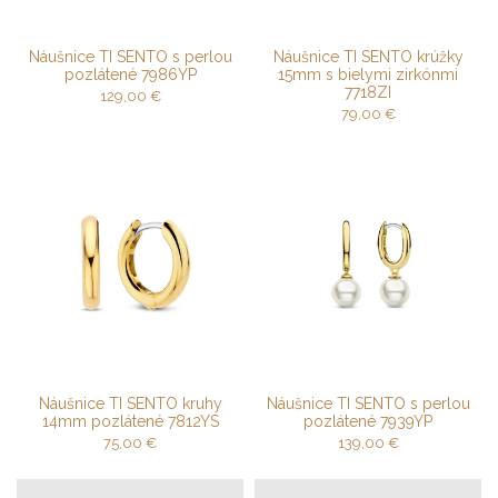
Náušnice TI SENTO s perlou
Náušnice TI SENTO krúžky
pozlátené 7986YP
15mm s bielymi zirkónmi
7718ZI
129,00
€
79,00
€
Náušnice TI SENTO kruhy
Náušnice TI SENTO s perlou
14mm pozlátené 7812YS
pozlátené 7939YP
75,00
€
139,00
€