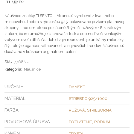
Náušnice značky TI SENTO – Milano sú vyrobené z kvalitného
mincového striebra s rýdzosťou 925, pokovované prvkom platinovej
skupiny – ródiom, alebo pozlátené žltým či ružovým 18 karátovým
zlatom, čo im umožňuje zachovať si lesk a odolnosť voči vonkajším
vplyvom oveľa dlhší čas. Ich dizajn reprezentuje unikátny milánsky
štýl, plný elegancie, rafinovanosti a najnovších trendov. Náušnice sú
dodávané v krásnom originálnom balení.
SKU:
7768NU
Kategória:
Náušnice
URČENIE
DÁMSKE
MATERIÁL
STRIEBRO 925/1000
FARBA
,
RUŽOVÁ
STRIEBORNÁ
POVRCHOVÁ ÚPRAVA
,
POZLÁTENIE
RÓDIUM
KAMEŇ
CRYSTAL