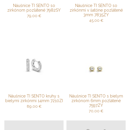
Náušnice TI SENTO so
Náušnice TI SENTO so
zirkónom pozlátené 7982SY
zirkónmi v šatóne pozlátené
3mm 7835ZY
79,00
€
45,00
€
Náušnice TI SENTO kruhy s
Náušnice TI SENTO s bielym
bielymi zirkónmi 14mm 7210ZI
zirkónom 6mm pozlátené
7597ZY
89,00
€
70,00
€