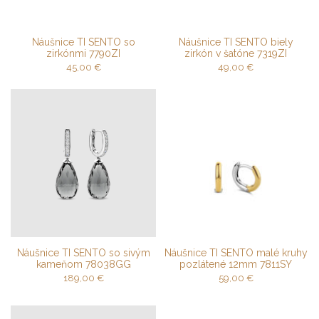
Náušnice TI SENTO so
Náušnice TI SENTO biely
zirkónmi 7790ZI
zirkón v šatóne 7319ZI
45,00
€
49,00
€
Náušnice TI SENTO so sivým
Náušnice TI SENTO malé kruhy
kameňom 78038GG
pozlátené 12mm 7811SY
189,00
€
59,00
€