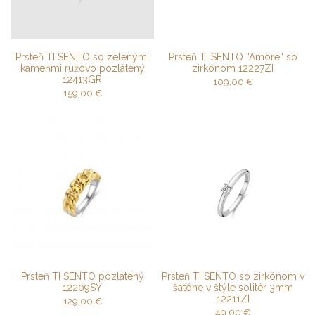
Prsteň TI SENTO so zelenými
Prsteň TI SENTO “Amore“ so
kameňmi ružovo pozlátený
zirkónom 12227ZI
12413GR
109,00
€
159,00
€
Prsteň TI SENTO pozlátený
Prsteň TI SENTO so zirkónom v
12209SY
šatóne v štýle solitér 3mm
12211ZI
129,00
€
49,00
€