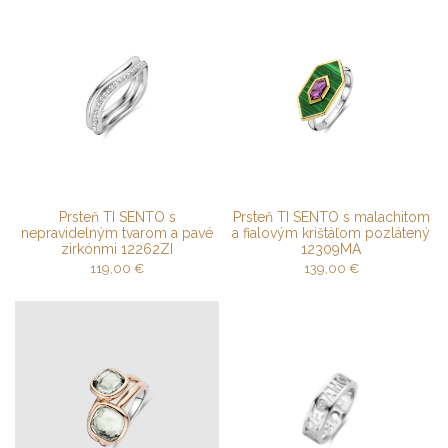
Prsteň TI SENTO s
Prsteň TI SENTO s malachitom
nepravidelným tvarom a pavé
a fialovým krištáľom pozlátený
zirkónmi 12262ZI
12309MA
119,00
€
139,00
€