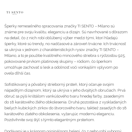
Šperky remeselného spracovania značky TI SENTO – Milano sú
známe pre svoju kvalitu, eleganciu a dizajn. Sú navrhované s dôrazom
na detail, čo z nich robí obľúbený výber medzi tými, ktorí hľadajú
šperky, ktoré sú trendy, no nadčasové a zároveň trvácne. Ich trvácnosť
sa ukrýva v jednom z charakteristických rysov značky TI SENTO –
Milano, a to je použitie kvalitného mincového striebra s rýdzosťou 925,
pokovované prvkom platinovej skupiny – ródiom, čo šperkom
umožňuje zachovať si lesk a odolnosť voči vonkajším vplyvom po
oveľa dlhší čas.
Sofistikovaný a pôvabný strieborný prsteň, ktorý očaruje svojim
nápaditým dizajnom, ktorý sa ukrýva v jeho dvojitých obručiach. Prvá
obruč sa pýši krištáľom vankúšového tvaru hnedej farby, zasedeným
do 18 karátového žlého obkolesenia. Druhá pozostáva z vyskladaných
bielych kubických zirkov do štvorcového tvaru, taktiež zasadých do 18
karátového zlatého obkolesenia, vyžarujúc modernú eleganciu.
Pozdvihnite svoj štýl s týmto elegantným prsteňom.
Dodávaný je v krásnom originálnom balení, čo z neho robí vyborný