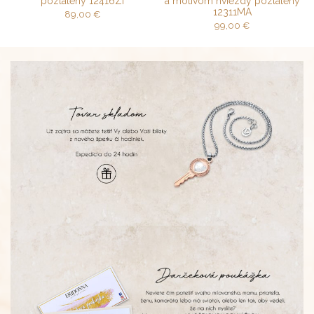
pozlátený 12416ZI
a motívom hviezdy pozlátený
12311MA
89,00
€
99,00
€