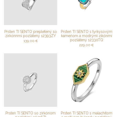
Prsteň TI SENTO prepletený so
Prsteň TI SENTO s tyrkysovým
zirkónnmi pozlátený 12393ZY
kameňom a modrými zikónmi
pozlátený 12330TQ
139,00
€
229,00
€
Prsteň TI SENTO so zirkónom
Prsteň TI SENTO s malachitom