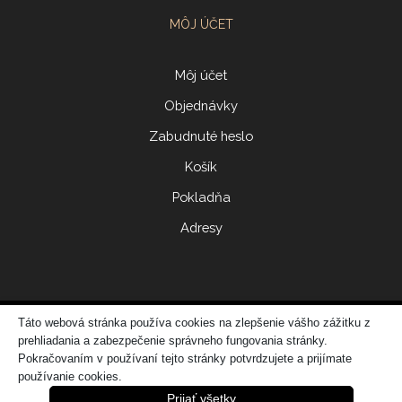
MÔJ ÚČET
Môj účet
Objednávky
Zabudnuté heslo
Košík
Pokladňa
Adresy
Táto webová stránka používa cookies na zlepšenie vášho zážitku z
© 2017 ERIDONNA
prehliadania a zabezpečenie správneho fungovania stránky.
Zo
vytvorila spoločnosť
DATATIME – web dizajn, grafika, IT riešenia
Pokračovaním v používaní tejto stránky potvrdzujete a prijímate
používanie cookies.
Prijať všetky