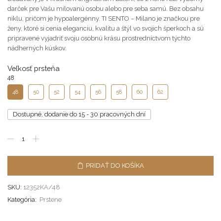
darček pre Vašu milovanú osobu alebo pre seba samú. Bez obsahu
niklu, pričom je hypoalergénny. TI SENTO – Milano je značkou pre
ženy, ktoré si cenia eleganciu, kvalitu a štýl vo svojich šperkoch a sú
pripravené vyjadriť svoju osobnú krásu prostredníctvom týchto
nádherných kúskov.
Veľkosť prsteňa
48
50
52
54
56
58
60
62
Dostupné, dodanie do 15 - 30 pracovných dní
PRIDAŤ DO KOŠÍKA
SKU:
12352KA/48
Kategória:
Prstene